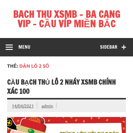
Skip
to
BACH THU XSMB – BA CANG
content
VIP – CẦU VÍP MIỀN BẮC
Hãy để chúng tôi giúp bạn chiến thắng mỗi ngày
MENU
SIDEBAR
THẺ:
DÀN LÔ 2 SỐ
CẦU BẠCH THỦ LÔ 2 NHÁY XSMB CHÍNH
XÁC 100
14/04/2021
admin