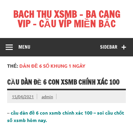
Skip
to
BACH THU XSMB – BA CANG
content
VIP – CẦU VÍP MIỀN BẮC
Hãy để chúng tôi giúp bạn chiến thắng mỗi ngày
MENU
SIDEBAR
THẺ:
DÀN ĐỀ 6 SỐ KHUNG 1 NGÀY
CẦU DÀN ĐỀ 6 CON XSMB CHÍNH XÁC 100
15/04/2021
admin
–
cầu dàn đề 6 con xsmb chính xác 100 – soi cầu chốt
số xsmb hôm nay.