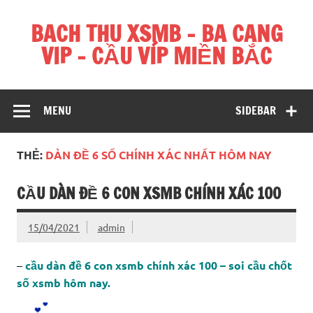
Skip
to
BACH THU XSMB – BA CANG
content
VIP – CẦU VÍP MIỀN BẮC
Hãy để chúng tôi giúp bạn chiến thắng mỗi ngày
MENU
SIDEBAR
THẺ:
DÀN ĐỀ 6 SỐ CHÍNH XÁC NHẤT HÔM NAY
CẦU DÀN ĐỀ 6 CON XSMB CHÍNH XÁC 100
15/04/2021
admin
–
cầu dàn đề 6 con xsmb chính xác 100 – soi cầu chốt
số xsmb hôm nay.