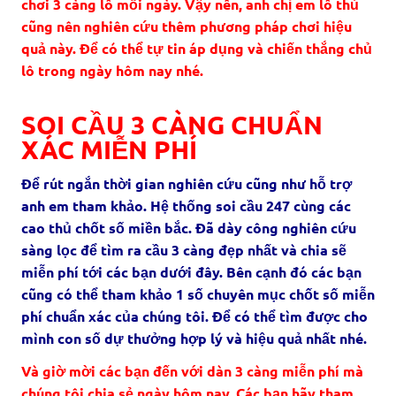
chơi 3 càng lô mỗi ngày. Vậy nên, anh chị em lô thủ
cũng nên nghiên cứu thêm phương pháp chơi hiệu
quả này. Để có thể tự tin áp dụng và chiến thắng chủ
lô trong ngày hôm nay nhé.
SOI CẦU 3 CÀNG CHUẨN
XÁC MIỄN PHÍ
Để rút ngắn thời gian nghiên cứu cũng như hỗ trợ
anh em tham khảo. Hệ thống soi cầu 247 cùng các
cao thủ chốt số miền bắc. Đã dày công nghiên cứu
sàng lọc để tìm ra cầu 3 càng đẹp nhất và chia sẽ
miễn phí tới các bạn dưới đây. Bên cạnh đó các bạn
cũng có thể tham khảo 1 số chuyên mục chốt số miễn
phí chuẩn xác của chúng tôi. Để có thể tìm được cho
mình con số dự thưởng hợp lý và hiệu quả nhất nhé.
Và giờ mời các bạn đến với dàn 3 càng miễn phí mà
chúng tôi chia sẻ ngày hôm nay. Các bạn hãy tham