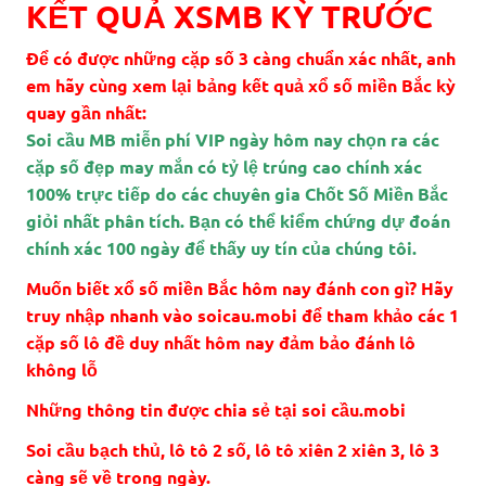
KẾT QUẢ XSMB KỲ TRƯỚC
Để có được những cặp số 3 càng chuẩn xác nhất, anh
em hãy cùng xem lại bảng kết quả xổ số miền Bắc kỳ
quay gần nhất:
Soi cầu MB miễn phí VIP ngày hôm nay chọn ra các
cặp số đẹp may mắn có tỷ lệ trúng cao chính xác
100% trực tiếp do các chuyên gia Chốt Số Miền Bắc
giỏi nhất phân tích. Bạn có thể kiểm chứng dự đoán
chính xác 100 ngày để thấy uy tín của chúng tôi.
Muốn biết xổ số miền Bắc hôm nay đánh con gì? Hãy
truy nhập nhanh vào soicau.mobi để tham khảo các 1
cặp số lô đề duy nhất hôm nay đảm bảo đánh lô
không lỗ
Những thông tin được chia sẻ tại soi cầu.mobi
Soi cầu bạch thủ, lô tô 2 số, lô tô xiên 2 xiên 3, lô 3
càng sẽ về trong ngày.