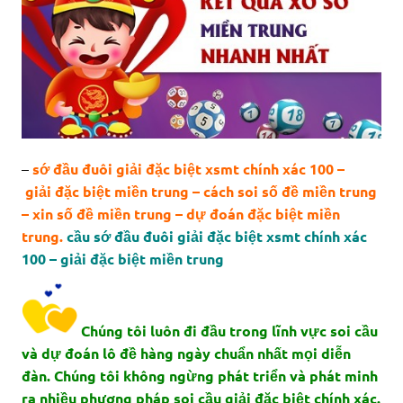
–
sớ đầu đuôi giải đặc biệt xsmt chính xác 100 –
giải đặc biệt miền trung – cách soi số đề miền trung
– xin số đề miền trung – dự đoán đặc biệt miền
trung.
cầu sớ đầu đuôi giải đặc biệt xsmt chính xác
100 – giải đặc biệt miền trung
Chúng tôi luôn đi đầu trong lĩnh vực soi cầu
và dự đoán lô đề hàng ngày chuẩn nhất mọi diễn
đàn. Chúng tôi không ngừng phát triển và phát minh
ra nhiều phương pháp soi cầu giải đặc biệt chính xác.