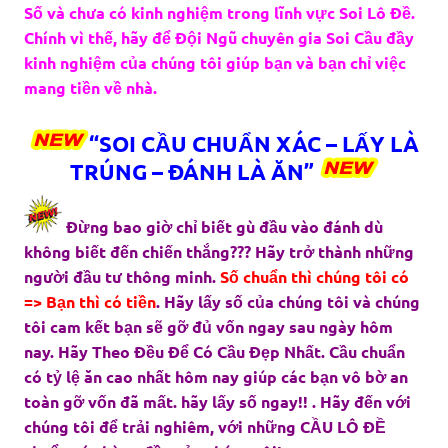
Số và chưa có kinh nghiệm trong lĩnh vực Soi Lô Đề.
Chính vì thế, hãy để Đội Ngũ chuyên gia Soi Cầu đầy
kinh nghiệm của chúng tôi giúp bạn và bạn chỉ việc
mang tiền về nhà.
“SOI CẦU CHUẨN XÁC – LẤY LÀ
TRÚNG – ĐÁNH LÀ ĂN”
Đừng bao giờ chỉ biết gù đầu vào đánh dù
không biết đến chiến thắng??? Hãy trở thành những
người đầu tư thông minh.
Số chuẩn thì chúng tôi có
=> Bạn thì có tiền
. Hãy lấy số của chúng tôi và chúng
tôi cam kết bạn sẽ gỡ đủ vốn ngay sau ngày hôm
nay. Hãy Theo Đều Để Có Cầu Đẹp Nhất. Cầu chuẩn
có tỷ lệ ăn cao nhất hôm nay giúp các bạn vô bờ an
toàn gỡ vốn đã mất. hãy lấy số ngay!! . Hãy đến với
chúng tôi để trải nghiêm, với những CẦU LÔ ĐỀ