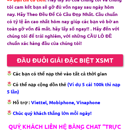
tôi cam kết bạn sẽ gỡ đủ vốn ngay sau ngày hôm
nay. Hãy Theo Đều Để Có Cầu Đẹp Nhất. Cầu chuẩn
có tỷ lệ ăn cao nhất hôm nay giúp các bạn vô bờ an
toàn gỡ vốn đã mất. hãy lấy số ngay!! . Hãy đến với
chúng tôi để trải nghiêm, với những CẦU LÔ ĐỀ
chuẩn xác hàng đầu của chúng tôi!
ĐẦU ĐUÔI GIẢI ĐẶC BIỆT XSMT
Các bạn có thể nạp thẻ vào tất cả thời gian
Có thể nạp cộng dồn thẻ
(Ví dụ 5 cái 100k thì nạp
5 lần)
Hỗ trợ :
Viettel, Mobiphone, Vinaphone
Chúc quý khách thắng lớn mỗi ngày!
QUÝ KHÁCH LIÊN HỆ BẰNG CHAT “TRỰC