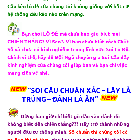
Cầu kèo lô đề của chúng tôi không giống với bất cứ
hệ thống cầu kèo nào trên mạng.
Bạn chơi LÔ ĐỀ mà chưa bao giờ biết mùi
CHIẾN THẮNG? Vì Sao?. Vì bạn chưa biết cách Chốt
Số và chưa có kinh nghiệm trong lĩnh vực Soi Lô Đề.
Chính vì thế, hãy để Đội Ngũ chuyên gia Soi Cầu đầy
kinh nghiệm của chúng tôi giúp bạn và bạn chỉ việc
mang tiền về nhà.
“SOI CẦU CHUẨN XÁC – LẤY LÀ
TRÚNG – ĐÁNH LÀ ĂN”
Đừng bao giờ chỉ biết gù đầu vào đánh dù
không biết đến chiến thắng??? Hãy trở thành những
người đầu tư thông minh.
Số chuẩn thì chúng tôi có
=> Bạn thì có tiền
. Hãy lấy số của chúng tôi và chúng