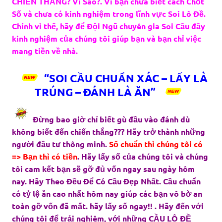
CHIẾN THẮNG? Vì Sao?. Vì bạn chưa biết cách Chốt
Số và chưa có kinh nghiệm trong lĩnh vực Soi Lô Đề.
Chính vì thế, hãy để Đội Ngũ chuyên gia Soi Cầu đầy
kinh nghiệm của chúng tôi giúp bạn và bạn chỉ việc
mang tiền về nhà.
“SOI CẦU CHUẨN XÁC – LẤY LÀ
TRÚNG – ĐÁNH LÀ ĂN”
Đừng bao giờ chỉ biết gù đầu vào đánh dù
không biết đến chiến thắng??? Hãy trở thành những
người đầu tư thông minh.
Số chuẩn thì chúng tôi có
=> Bạn thì có tiền
. Hãy lấy số của chúng tôi và chúng
tôi cam kết bạn sẽ gỡ đủ vốn ngay sau ngày hôm
nay. Hãy Theo Đều Để Có Cầu Đẹp Nhất. Cầu chuẩn
có tỷ lệ ăn cao nhất hôm nay giúp các bạn vô bờ an
toàn gỡ vốn đã mất. hãy lấy số ngay!! . Hãy đến với
chúng tôi để trải nghiêm, với những CẦU LÔ ĐỀ