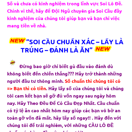
Số và chưa có kinh nghiệm trong lĩnh vực Soi Lô Đề.
Chính vì thế, hãy để Đội Ngũ chuyên gia Soi Cầu đầy
kinh nghiệm của chúng tôi giúp bạn và bạn chỉ việc
mang tiền về nhà.
“SOI CẦU CHUẨN XÁC – LẤY LÀ
TRÚNG – ĐÁNH LÀ ĂN”
Đừng bao giờ chỉ biết gù đầu vào đánh dù
không biết đến chiến thắng??? Hãy trở thành những
người đầu tư thông minh.
Số chuẩn thì chúng tôi có
=> Bạn thì có tiền
. Hãy lấy số của chúng tôi và chúng
tôi cam kết bạn sẽ gỡ đủ vốn ngay sau ngày hôm
nay. Hãy Theo Đều Để Có Cầu Đẹp Nhất. Cầu chuẩn
có tỷ lệ ăn cao nhất hôm nay giúp các bạn vô bờ an
toàn gỡ vốn đã mất. hãy lấy số ngay!! . Hãy đến với
chúng tôi để trải nghiêm, với những CẦU LÔ ĐỀ