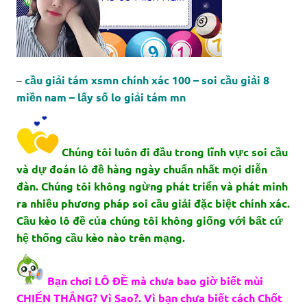
–
cầu giải tám xsmn chính xác 100 – soi cầu giải 8
miền nam – lấy số lo giải tám mn
Chúng tôi luôn đi đầu trong lĩnh vực soi cầu
và dự đoán lô đề hàng ngày chuẩn nhất mọi diễn
đàn. Chúng tôi không ngừng phát triển và phát minh
ra nhiều phương pháp soi cầu giải đặc biệt chính xác.
Cầu kèo lô đề của chúng tôi không giống với bất cứ
hệ thống cầu kèo nào trên mạng.
Bạn chơi LÔ ĐỀ mà chưa bao giờ biết mùi
CHIẾN THẮNG? Vì Sao?. Vì bạn chưa biết cách Chốt