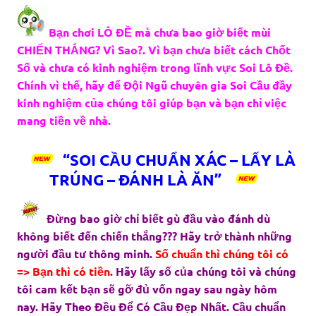
Bạn chơi LÔ ĐỀ mà chưa bao giờ biết mùi
CHIẾN THẮNG? Vì Sao?. Vì bạn chưa biết cách Chốt
Số và chưa có kinh nghiệm trong lĩnh vực Soi Lô Đề.
Chính vì thế, hãy để Đội Ngũ chuyên gia Soi Cầu đầy
kinh nghiệm của chúng tôi giúp bạn và bạn chỉ việc
mang tiền về nhà.
“SOI CẦU CHUẨN XÁC – LẤY LÀ
TRÚNG – ĐÁNH LÀ ĂN”
Đừng bao giờ chỉ biết gù đầu vào đánh dù
không biết đến chiến thắng??? Hãy trở thành những
người đầu tư thông minh.
Số chuẩn thì chúng tôi có
=> Bạn thì có tiền
. Hãy lấy số của chúng tôi và chúng
tôi cam kết bạn sẽ gỡ đủ vốn ngay sau ngày hôm
nay. Hãy Theo Đều Để Có Cầu Đẹp Nhất. Cầu chuẩn