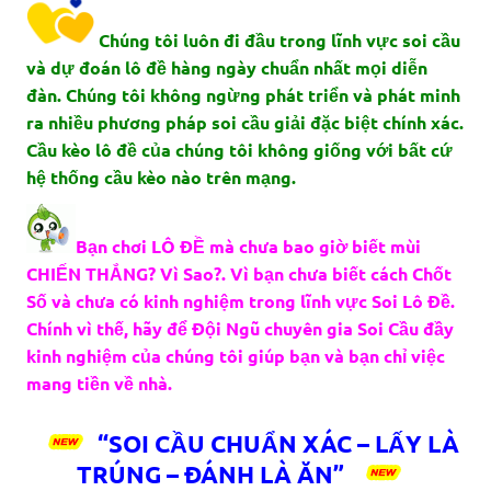
Chúng tôi luôn đi đầu trong lĩnh vực soi cầu
và dự đoán lô đề hàng ngày chuẩn nhất mọi diễn
đàn. Chúng tôi không ngừng phát triển và phát minh
ra nhiều phương pháp soi cầu giải đặc biệt chính xác.
Cầu kèo lô đề của chúng tôi không giống với bất cứ
hệ thống cầu kèo nào trên mạng.
Bạn chơi LÔ ĐỀ mà chưa bao giờ biết mùi
CHIẾN THẮNG? Vì Sao?. Vì bạn chưa biết cách Chốt
Số và chưa có kinh nghiệm trong lĩnh vực Soi Lô Đề.
Chính vì thế, hãy để Đội Ngũ chuyên gia Soi Cầu đầy
kinh nghiệm của chúng tôi giúp bạn và bạn chỉ việc
mang tiền về nhà.
“SOI CẦU CHUẨN XÁC – LẤY LÀ
TRÚNG – ĐÁNH LÀ ĂN”