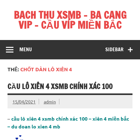
Skip
to
BACH THU XSMB – BA CANG
content
VIP – CẦU VÍP MIỀN BẮC
Hãy để chúng tôi giúp bạn chiến thắng mỗi ngày
MENU
SIDEBAR
THẺ:
CHỐT DÀN LÔ XIÊN 4
CẦU LÔ XIÊN 4 XSMB CHÍNH XÁC 100
15/04/2021
admin
–
cầu lô xiên 4 xsmb chính xác 100 – xiên 4 miền bắc
– du doan lo xien 4 mb