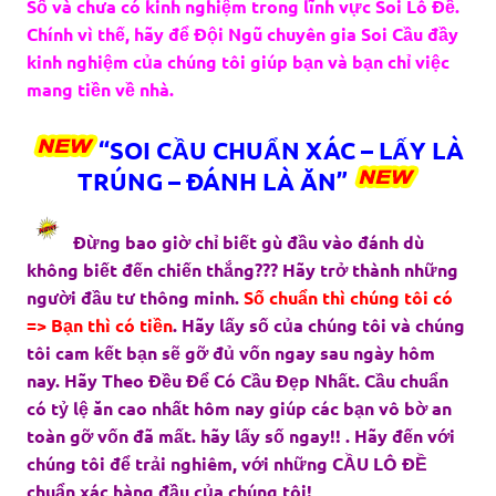
Số và chưa có kinh nghiệm trong lĩnh vực Soi Lô Đề.
Chính vì thế, hãy để Đội Ngũ chuyên gia Soi Cầu đầy
kinh nghiệm của chúng tôi giúp bạn và bạn chỉ việc
mang tiền về nhà.
“SOI CẦU CHUẨN XÁC – LẤY LÀ
TRÚNG – ĐÁNH LÀ ĂN”
Đừng bao giờ chỉ biết gù đầu vào đánh dù
không biết đến chiến thắng??? Hãy trở thành những
người đầu tư thông minh.
Số chuẩn thì chúng tôi có
=> Bạn thì có tiền
. Hãy lấy số của chúng tôi và chúng
tôi cam kết bạn sẽ gỡ đủ vốn ngay sau ngày hôm
nay. Hãy Theo Đều Để Có Cầu Đẹp Nhất. Cầu chuẩn
có tỷ lệ ăn cao nhất hôm nay giúp các bạn vô bờ an
toàn gỡ vốn đã mất. hãy lấy số ngay!! . Hãy đến với
chúng tôi để trải nghiêm, với những CẦU LÔ ĐỀ
chuẩn xác hàng đầu của chúng tôi!