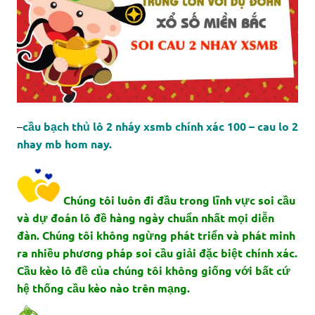
–
cầu bạch thủ lô 2 nháy xsmb chính xác 100 – cau lo 2
nhay mb hom nay.
Chúng tôi luôn đi đầu trong lĩnh vực soi cầu
và dự đoán lô đề hàng ngày chuẩn nhất mọi diễn
đàn. Chúng tôi không ngừng phát triển và phát minh
ra nhiều phương pháp soi cầu giải đặc biệt chính xác.
Cầu kèo lô đề của chúng tôi không giống với bất cứ
hệ thống cầu kèo nào trên mạng.