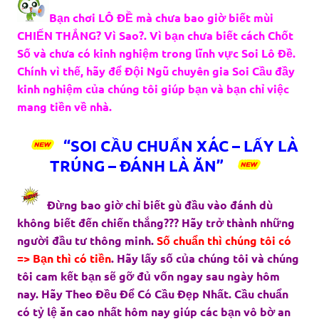
Bạn chơi LÔ ĐỀ mà chưa bao giờ biết mùi
CHIẾN THẮNG? Vì Sao?. Vì bạn chưa biết cách Chốt
Số và chưa có kinh nghiệm trong lĩnh vực Soi Lô Đề.
Chính vì thế, hãy để Đội Ngũ chuyên gia Soi Cầu đầy
kinh nghiệm của chúng tôi giúp bạn và bạn chỉ việc
mang tiền về nhà.
“SOI CẦU CHUẨN XÁC – LẤY LÀ
TRÚNG – ĐÁNH LÀ ĂN”
Đừng bao giờ chỉ biết gù đầu vào đánh dù
không biết đến chiến thắng??? Hãy trở thành những
người đầu tư thông minh.
Số chuẩn thì chúng tôi có
=> Bạn thì có tiền
. Hãy lấy số của chúng tôi và chúng
tôi cam kết bạn sẽ gỡ đủ vốn ngay sau ngày hôm
nay. Hãy Theo Đều Để Có Cầu Đẹp Nhất. Cầu chuẩn
có tỷ lệ ăn cao nhất hôm nay giúp các bạn vô bờ an