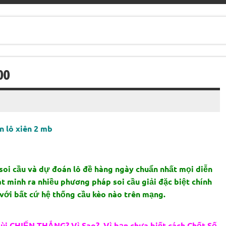
00
ăn lô xiên 2 mb
 soi cầu và dự đoán lô đề hàng ngày chuẩn nhất mọi diễn
t minh ra nhiều phương pháp soi cầu giải đặc biệt chính
 với bất cứ hệ thống cầu kèo nào trên mạng.
ùi CHIẾN THẮNG? Vì Sao?. Vì bạn chưa biết cách Chốt Số