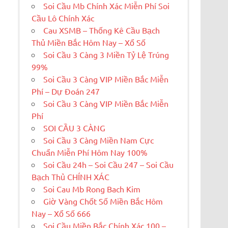
Soi Cầu Mb Chính Xác Miễn Phí Soi
Cầu Lô Chính Xác
Cau XSMB – Thống Kê Cầu Bạch
Thủ Miền Bắc Hôm Nay – Xổ Số
Soi Cầu 3 Càng 3 Miền Tỷ Lệ Trúng
99%
Soi Cầu 3 Càng VIP Miền Bắc Miễn
Phí – Dự Đoán 247
Soi Cầu 3 Càng VIP Miền Bắc Miễn
Phí
SOI CẦU 3 CÀNG
Soi Cầu 3 Càng Miền Nam Cực
Chuẩn Miễn Phí Hôm Nay 100%
Soi Cầu 24h – Soi Cầu 247 – Soi Cầu
Bạch Thủ CHÍNH XÁC
Soi Cau Mb Rong Bach Kim
Giờ Vàng Chốt Số Miền Bắc Hôm
Nay – Xổ Số 666
Soi Cầu Miền Bắc Chính Xác 100 –