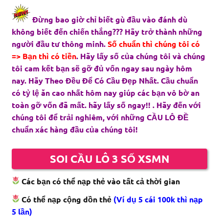
Đừng bao giờ chỉ biết gù đầu vào đánh dù
không biết đến chiến thắng??? Hãy trở thành những
người đầu tư thông minh.
Số chuẩn thì chúng tôi có
=> Bạn thì có tiền
. Hãy lấy số của chúng tôi và chúng
tôi cam kết bạn sẽ gỡ đủ vốn ngay sau ngày hôm
nay. Hãy Theo Đều Để Có Cầu Đẹp Nhất. Cầu chuẩn
có tỷ lệ ăn cao nhất hôm nay giúp các bạn vô bờ an
toàn gỡ vốn đã mất. hãy lấy số ngay!! . Hãy đến với
chúng tôi để trải nghiêm, với những CẦU LÔ ĐỀ
chuẩn xác hàng đầu của chúng tôi!
SOI CẦU LÔ 3 SỐ XSMN
Các bạn có thể nạp thẻ vào tất cả thời gian
Có thể nạp cộng dồn thẻ
(Ví dụ 5 cái 100k thì nạp
5 lần)