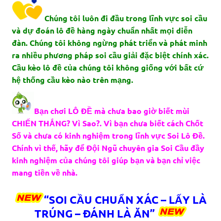
Chúng tôi luôn đi đầu trong lĩnh vực soi cầu
và dự đoán lô đề hàng ngày chuẩn nhất mọi diễn
đàn. Chúng tôi không ngừng phát triển và phát minh
ra nhiều phương pháp soi cầu giải đặc biệt chính xác.
Cầu kèo lô đề của chúng tôi không giống với bất cứ
hệ thống cầu kèo nào trên mạng.
Bạn chơi LÔ ĐỀ mà chưa bao giờ biết mùi
CHIẾN THẮNG? Vì Sao?. Vì bạn chưa biết cách Chốt
Số và chưa có kinh nghiệm trong lĩnh vực Soi Lô Đề.
Chính vì thế, hãy để Đội Ngũ chuyên gia Soi Cầu đầy
kinh nghiệm của chúng tôi giúp bạn và bạn chỉ việc
mang tiền về nhà.
“SOI CẦU CHUẨN XÁC – LẤY LÀ
TRÚNG – ĐÁNH LÀ ĂN”