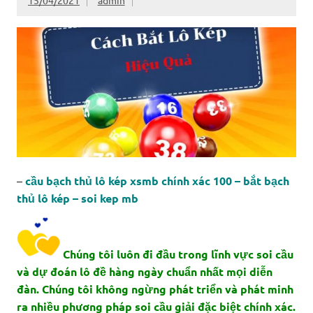
15/04/2021
admin
–
cầu bạch thủ lô kép xsmb chính xác 100 – bắt bạch
thủ lô kép – soi kep mb
Chúng tôi luôn đi đầu trong lĩnh vực soi cầu
và dự đoán lô đề hàng ngày chuẩn nhất mọi diễn
đàn. Chúng tôi không ngừng phát triển và phát minh
ra nhiều phương pháp soi cầu giải đặc biệt chính xác.