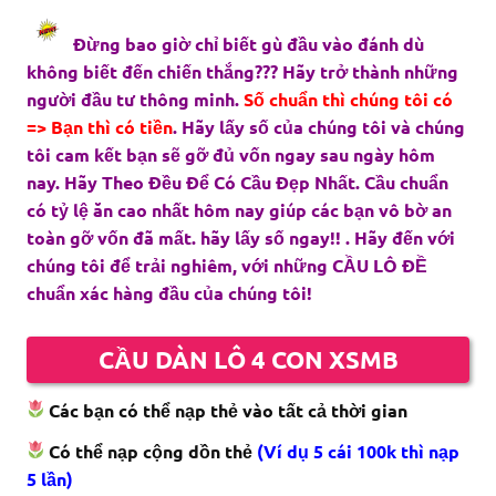
Đừng bao giờ chỉ biết gù đầu vào đánh dù
không biết đến chiến thắng??? Hãy trở thành những
người đầu tư thông minh.
Số chuẩn thì chúng tôi có
=> Bạn thì có tiền
. Hãy lấy số của chúng tôi và chúng
tôi cam kết bạn sẽ gỡ đủ vốn ngay sau ngày hôm
nay. Hãy Theo Đều Để Có Cầu Đẹp Nhất. Cầu chuẩn
có tỷ lệ ăn cao nhất hôm nay giúp các bạn vô bờ an
toàn gỡ vốn đã mất. hãy lấy số ngay!! . Hãy đến với
chúng tôi để trải nghiêm, với những CẦU LÔ ĐỀ
chuẩn xác hàng đầu của chúng tôi!
CẦU DÀN LÔ 4 CON XSMB
Các bạn có thể nạp thẻ vào tất cả thời gian
Có thể nạp cộng dồn thẻ
(Ví dụ 5 cái 100k thì nạp
5 lần)