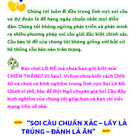
Chúng tôi luôn đi đầu trong lĩnh vực soi cầu
và dự đoán lô đề hàng ngày chuẩn nhất mọi diễn
đàn. Chúng tôi không ngừng phát triển và phát minh
ra nhiều phương pháp soi cầu giải đặc biệt chính xác.
Cầu kèo lô đề của chúng tôi không giống với bất cứ
hệ thống cầu kèo nào trên mạng.
Bạn chơi LÔ ĐỀ mà chưa bao giờ biết mùi
CHIẾN THẮNG? Vì Sao?. Vì bạn chưa biết cách Chốt
Số và chưa có kinh nghiệm trong lĩnh vực Soi Lô Đề.
Chính vì thế, hãy để Đội Ngũ chuyên gia Soi Cầu đầy
kinh nghiệm của chúng tôi giúp bạn và bạn chỉ việc
mang tiền về nhà.
“SOI CẦU CHUẨN XÁC – LẤY LÀ
TRÚNG – ĐÁNH LÀ ĂN”