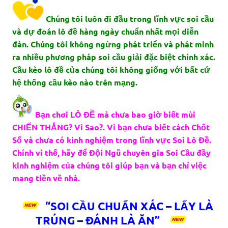
Chúng tôi luôn đi đầu trong lĩnh vực soi cầu
và dự đoán lô đề hàng ngày chuẩn nhất mọi diễn
đàn. Chúng tôi không ngừng phát triển và phát minh
ra nhiều phương pháp soi cầu giải đặc biệt chính xác.
Cầu kèo lô đề của chúng tôi không giống với bất cứ
hệ thống cầu kèo nào trên mạng.
Bạn chơi LÔ ĐỀ mà chưa bao giờ biết mùi
CHIẾN THẮNG? Vì Sao?. Vì bạn chưa biết cách Chốt
Số và chưa có kinh nghiệm trong lĩnh vực Soi Lô Đề.
Chính vì thế, hãy để Đội Ngũ chuyên gia Soi Cầu đầy
kinh nghiệm của chúng tôi giúp bạn và bạn chỉ việc
mang tiền về nhà.
“SOI CẦU CHUẨN XÁC – LẤY LÀ
TRÚNG – ĐÁNH LÀ ĂN”