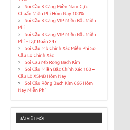
Soi Cầu 3 Càng Miền Nam Cực
Chuẩn Miễn Phí Hôm Nay 100%
Soi Cầu 3 Càng VIP Miền Bắc Miễn
Phí
Soi Cầu 3 Càng VIP Miền Bắc Miễn
Phí – Dự Đoán 247
Soi Cầu Mb Chính Xác Miễn Phí Soi
Cầu Lô Chính Xác
Soi Cau Mb Rong Bach Kim
Soi Cầu Miền Bắc Chính Xác 100 –
Cầu Lô XSMB Hôm Nay
Soi Cầu Rồng Bạch Kim 666 Hôm
Nay Miễn Phí
BÀI VIẾT MỚI