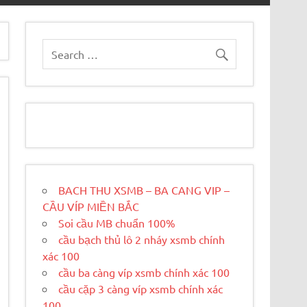
BACH THU XSMB – BA CANG VIP –
CẦU VÍP MIỀN BẮC
Soi cầu MB chuẩn 100%
cầu bạch thủ lô 2 nháy xsmb chính
xác 100
cầu ba càng víp xsmb chính xác 100
cầu cặp 3 càng víp xsmb chính xác
100