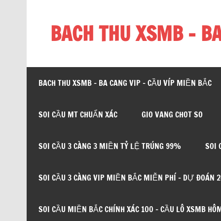
Skip
to
content
BACH THU XSMB – BA
Hãy để chúng tôi giúp bạn chiến thắng mỗi ngày
BACH THU XSMB – BA CANG VIP – CẦU VÍP MIỀN BẮC
SOI CẦU MT CHUẨN XÁC
GIO VANG CHOT SO
SOI CẦU 3 CÀNG 3 MIỀN TỶ LỆ TRÚNG 99%
SOI
SOI CẦU 3 CÀNG VIP MIỀN BẮC MIỄN PHÍ – DỰ ĐOÁN 2
SOI CẦU MIỀN BẮC CHÍNH XÁC 100 – CẦU LÔ XSMB HÔ