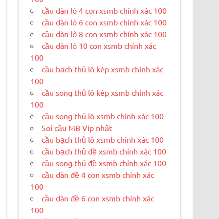
cầu dàn lô 4 con xsmb chính xác 100
cầu dàn lô 6 con xsmb chính xác 100
cầu dàn lô 8 con xsmb chính xác 100
cầu dàn lô 10 con xsmb chính xác
100
cầu bạch thủ lô kép xsmb chính xác
100
cầu song thủ lô kép xsmb chính xác
100
cầu song thủ lô xsmb chính xác 100
Soi cầu MB Víp nhất
cầu bạch thủ lô xsmb chính xác 100
cầu bạch thủ đề xsmb chính xác 100
cầu song thủ đề xsmb chính xác 100
cầu dàn đề 4 con xsmb chính xác
100
cầu dàn đề 6 con xsmb chính xác
100