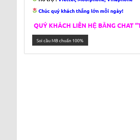
Chúc quý khách thắng lớn mỗi ngày!
QUÝ KHÁCH LIÊN HỆ BẰNG CHAT “T
Soi cầu MB chuẩn 100%