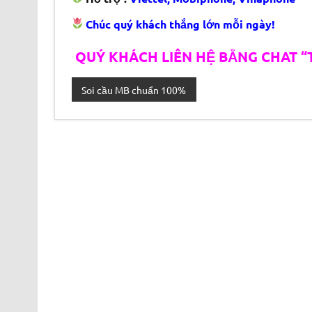
Chúc quý khách thắng lớn mỗi ngày!
QUÝ KHÁCH LIÊN HỆ BẰNG CHAT “T
Soi cầu MB chuẩn 100%