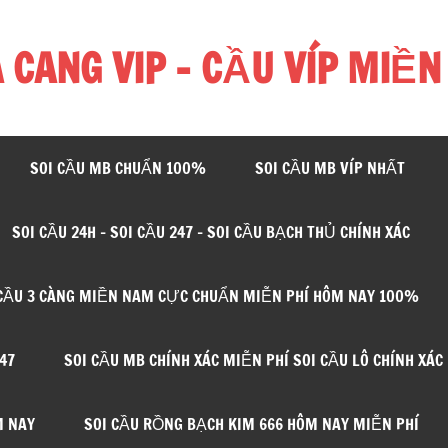
 CANG VIP – CẦU VÍP MIỀN
SOI CẦU MB CHUẨN 100%
SOI CẦU MB VÍP NHẤT
SOI CẦU 24H – SOI CẦU 247 – SOI CẦU BẠCH THỦ CHÍNH XÁC
 CẦU 3 CÀNG MIỀN NAM CỰC CHUẨN MIỄN PHÍ HÔM NAY 100%
47
SOI CẦU MB CHÍNH XÁC MIỄN PHÍ SOI CẦU LÔ CHÍNH XÁC
M NAY
SOI CẦU RỒNG BẠCH KIM 666 HÔM NAY MIỄN PHÍ