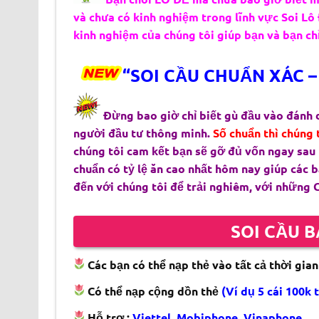
và chưa có kinh nghiệm trong lĩnh vực Soi Lô 
kinh nghiệm của chúng tôi giúp bạn và bạn chỉ
“SOI CẦU CHUẨN XÁC –
Đừng bao giờ chỉ biết gù đầu vào đánh 
người đầu tư thông minh.
Số chuẩn thì chúng t
chúng tôi cam kết bạn sẽ gỡ đủ vốn ngay sa
chuẩn có tỷ lệ ăn cao nhất hôm nay giúp các b
đến với chúng tôi để trải nghiêm, với những
SOI CẦU 
Các bạn có thể nạp thẻ vào tất cả thời gian
Có thể nạp cộng dồn thẻ
(Ví dụ 5 cái 100k t
Hỗ trợ :
Viettel, Mobiphone, Vinaphone