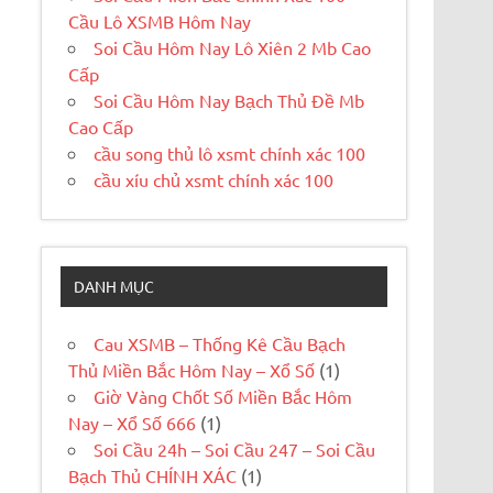
Cầu Lô XSMB Hôm Nay
Soi Cầu Hôm Nay Lô Xiên 2 Mb Cao
Cấp
Soi Cầu Hôm Nay Bạch Thủ Đề Mb
Cao Cấp
cầu song thủ lô xsmt chính xác 100
cầu xíu chủ xsmt chính xác 100
DANH MỤC
Cau XSMB – Thống Kê Cầu Bạch
Thủ Miền Bắc Hôm Nay – Xổ Số
(1)
Giờ Vàng Chốt Số Miền Bắc Hôm
Nay – Xổ Số 666
(1)
Soi Cầu 24h – Soi Cầu 247 – Soi Cầu
Bạch Thủ CHÍNH XÁC
(1)