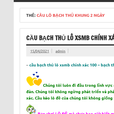
THẺ:
CẦU LÔ BẠCH THỦ KHUNG 2 NGÀY
CẦU BẠCH THỦ LÔ XSMB CHÍNH XÁ
15/04/2021
admin
–
cầu bạch thủ lô xsmb chính xác 100 – bạch t
Chúng tôi luôn đi đầu trong lĩnh vực
đàn. Chúng tôi không ngừng phát triển và phá
xác. Cầu kèo lô đề của chúng tôi không giống
Bạn chơi LÔ ĐỀ mà chưa bao giờ biết m