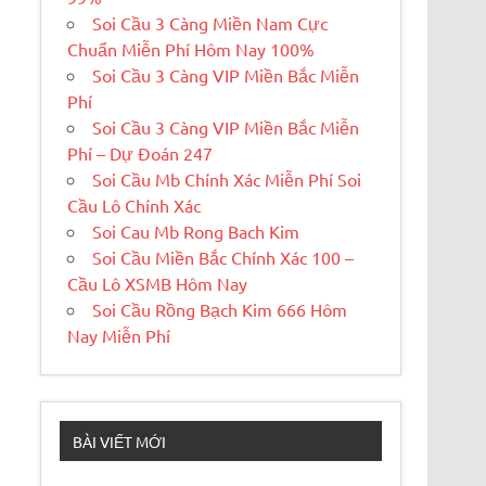
Soi Cầu 3 Càng Miền Nam Cực
Chuẩn Miễn Phí Hôm Nay 100%
Soi Cầu 3 Càng VIP Miền Bắc Miễn
Phí
Soi Cầu 3 Càng VIP Miền Bắc Miễn
Phí – Dự Đoán 247
Soi Cầu Mb Chính Xác Miễn Phí Soi
Cầu Lô Chính Xác
Soi Cau Mb Rong Bach Kim
Soi Cầu Miền Bắc Chính Xác 100 –
Cầu Lô XSMB Hôm Nay
Soi Cầu Rồng Bạch Kim 666 Hôm
Nay Miễn Phí
BÀI VIẾT MỚI