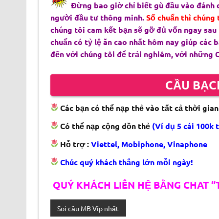
Đừng bao giờ chỉ biết gù đầu vào đánh 
người đầu tư thông minh.
Số chuẩn thì chúng t
chúng tôi cam kết bạn sẽ gỡ đủ vốn ngay sa
chuẩn có tỷ lệ ăn cao nhất hôm nay giúp các b
đến với chúng tôi để trải nghiêm, với những
CẦU BẠC
Các bạn có thể nạp thẻ vào tất cả thời gian
Có thể nạp cộng dồn thẻ
(Ví dụ 5 cái 100k t
Hỗ trợ :
Viettel, Mobiphone, Vinaphone
Chúc quý khách thắng lớn mỗi ngày!
QUÝ KHÁCH LIÊN HỆ BẰNG CHAT “T
Soi cầu MB Víp nhất