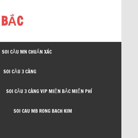
 BẮC
SOI CẦU MN CHUẨN XÁC
SOI CẦU 3 CÀNG
SOI CẦU 3 CÀNG VIP MIỀN BẮC MIỄN PHÍ
SOI CAU MB RONG BACH KIM