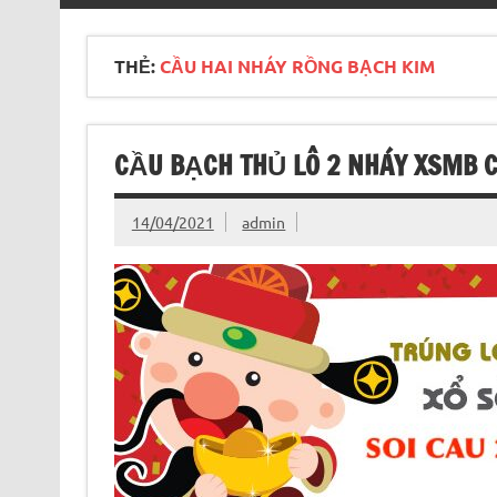
THẺ:
CẦU HAI NHÁY RỒNG BẠCH KIM
CẦU BẠCH THỦ LÔ 2 NHÁY XSMB C
14/04/2021
admin