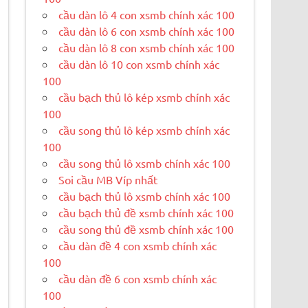
cầu dàn lô 4 con xsmb chính xác 100
cầu dàn lô 6 con xsmb chính xác 100
cầu dàn lô 8 con xsmb chính xác 100
cầu dàn lô 10 con xsmb chính xác
100
cầu bạch thủ lô kép xsmb chính xác
100
cầu song thủ lô kép xsmb chính xác
100
cầu song thủ lô xsmb chính xác 100
Soi cầu MB Víp nhất
cầu bạch thủ lô xsmb chính xác 100
cầu bạch thủ đề xsmb chính xác 100
cầu song thủ đề xsmb chính xác 100
cầu dàn đề 4 con xsmb chính xác
100
cầu dàn đề 6 con xsmb chính xác
100