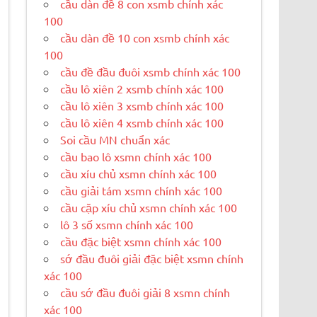
cầu dàn đề 8 con xsmb chính xác
100
cầu dàn đề 10 con xsmb chính xác
100
cầu đề đầu đuôi xsmb chính xác 100
cầu lô xiên 2 xsmb chính xác 100
cầu lô xiên 3 xsmb chính xác 100
cầu lô xiên 4 xsmb chính xác 100
Soi cầu MN chuẩn xác
cầu bao lô xsmn chính xác 100
cầu xíu chủ xsmn chính xác 100
cầu giải tám xsmn chính xác 100
cầu cặp xíu chủ xsmn chính xác 100
lô 3 số xsmn chính xác 100
cầu đặc biệt xsmn chính xác 100
sớ đầu đuôi giải đặc biệt xsmn chính
xác 100
cầu sớ đầu đuôi giải 8 xsmn chính
xác 100