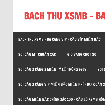
Skip
to
content
BACH THU XSMB – BA
Hãy để chúng tôi giúp bạn chiến thắng mỗi ngày
BACH THU XSMB – BA CANG VIP – CẦU VÍP MIỀN BẮC
SOI CẦU MT CHUẨN XÁC
GIO VANG CHOT SO
SOI CẦU 3 CÀNG 3 MIỀN TỶ LỆ TRÚNG 99%
SOI
SOI CẦU 3 CÀNG VIP MIỀN BẮC MIỄN PHÍ – DỰ ĐOÁN 2
SOI CẦU MIỀN BẮC CHÍNH XÁC 100 – CẦU LÔ XSMB HÔ