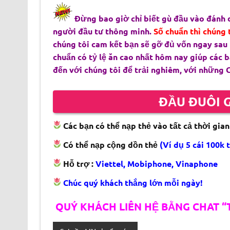
Đừng bao giờ chỉ biết gù đầu vào đánh 
người đầu tư thông minh.
Số chuẩn thì chúng t
chúng tôi cam kết bạn sẽ gỡ đủ vốn ngay sa
chuẩn có tỷ lệ ăn cao nhất hôm nay giúp các b
đến với chúng tôi để trải nghiêm, với những
ĐẦU ĐUÔI G
Các bạn có thể nạp thẻ vào tất cả thời gian
Có thể nạp cộng dồn thẻ
(Ví dụ 5 cái 100k t
Hỗ trợ :
Viettel, Mobiphone, Vinaphone
Chúc quý khách thắng lớn mỗi ngày!
QUÝ KHÁCH LIÊN HỆ BẰNG CHAT “T