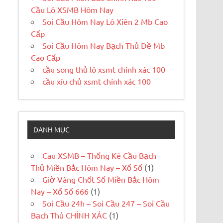
Cầu Lô XSMB Hôm Nay
Soi Cầu Hôm Nay Lô Xiên 2 Mb Cao
Cấp
Soi Cầu Hôm Nay Bạch Thủ Đề Mb
Cao Cấp
cầu song thủ lô xsmt chính xác 100
cầu xíu chủ xsmt chính xác 100
DANH MỤC
Cau XSMB – Thống Kê Cầu Bạch
Thủ Miền Bắc Hôm Nay – Xổ Số
(1)
Giờ Vàng Chốt Số Miền Bắc Hôm
Nay – Xổ Số 666
(1)
Soi Cầu 24h – Soi Cầu 247 – Soi Cầu
Bạch Thủ CHÍNH XÁC
(1)