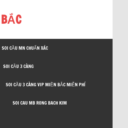
 BẮC
SOI CẦU MN CHUẨN XÁC
SOI CẦU 3 CÀNG
SOI CẦU 3 CÀNG VIP MIỀN BẮC MIỄN PHÍ
SOI CAU MB RONG BACH KIM