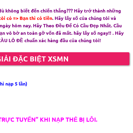
dù không biết đến chiến thắng??? Hãy trở thành những
ôi có => Bạn thì có tiền
. Hãy lấy số của chúng tôi và
u ngày hôm nay. Hãy Theo Đều Để Có Cầu Đẹp Nhất. Cầu
ạn vô bờ an toàn gỡ vốn đã mất. hãy lấy số ngay!! . Hãy
 CẦU LÔ ĐỀ chuẩn xác hàng đầu của chúng tôi!
IẢI ĐẶC BIỆT XSMN
hì nạp 5 lần)
RỰC TUYẾN” KHI NẠP THẺ BỊ LỖI.