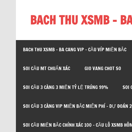
Skip
to
content
BACH THU XSMB – BA
Hãy để chúng tôi giúp bạn chiến thắng mỗi ngày
BACH THU XSMB – BA CANG VIP – CẦU VÍP MIỀN BẮC
SOI CẦU MT CHUẨN XÁC
GIO VANG CHOT SO
SOI CẦU 3 CÀNG 3 MIỀN TỶ LỆ TRÚNG 99%
SOI
SOI CẦU 3 CÀNG VIP MIỀN BẮC MIỄN PHÍ – DỰ ĐOÁN 2
SOI CẦU MIỀN BẮC CHÍNH XÁC 100 – CẦU LÔ XSMB HÔ