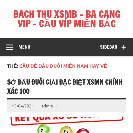
Skip
to
BACH THU XSMB – BA CANG
content
VIP – CẦU VÍP MIỀN BẮC
Hãy để chúng tôi giúp bạn chiến thắng mỗi ngày
MENU
SIDEBAR
THẺ:
CẦU ĐỀ ĐẦU ĐUÔI MIỀN NAM HAY VỀ
SỚ ĐẦU ĐUÔI GIẢI ĐẶC BIỆT XSMN CHÍNH
XÁC 100
15/04/2021
admin