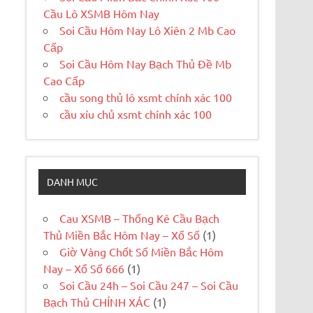
Cầu Lô XSMB Hôm Nay
Soi Cầu Hôm Nay Lô Xiên 2 Mb Cao
Cấp
Soi Cầu Hôm Nay Bạch Thủ Đề Mb
Cao Cấp
cầu song thủ lô xsmt chính xác 100
cầu xíu chủ xsmt chính xác 100
DANH MỤC
Cau XSMB – Thống Kê Cầu Bạch
Thủ Miền Bắc Hôm Nay – Xổ Số
(1)
Giờ Vàng Chốt Số Miền Bắc Hôm
Nay – Xổ Số 666
(1)
Soi Cầu 24h – Soi Cầu 247 – Soi Cầu
Bạch Thủ CHÍNH XÁC
(1)