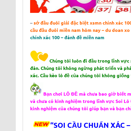
–
sớ đầu đuôi giải đặc biệt xsmn chính xác 10
cầu đầu đuôi miền nam hôm nay – du doan xo
chính xác 100 – đánh đề miền nam
Chúng tôi luôn đi đầu trong lĩnh vực
đàn. Chúng tôi không ngừng phát triển và phá
xác. Cầu kèo lô đề của chúng tôi không giống
Bạn chơi LÔ ĐỀ mà chưa bao giờ biết m
và chưa có kinh nghiệm trong lĩnh vực Soi Lô 
kinh nghiệm của chúng tôi giúp bạn và bạn chỉ
“SOI CẦU CHUẨN XÁC –