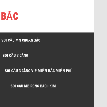
 BẮC
SOI CẦU MN CHUẨN XÁC
SOI CẦU 3 CÀNG
SOI CẦU 3 CÀNG VIP MIỀN BẮC MIỄN PHÍ
SOI CAU MB RONG BACH KIM