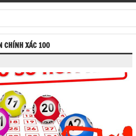
N CHÍNH XÁC 100