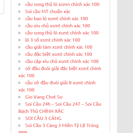
cầu song thủ lô xsmn chính xác 100
Soi cầu MT chuẩn xác
cầu bao lô xsmt chính xác 100
cầu xíu chủ xsmt chính xác 100
cầu song thủ lô xsmt chính xác 100
lô 3 số xsmt chính xác 100
cầu giải tám xsmt chính xác 100
cầu đặc biệt xsmt chính xác 100
cầu cặp xíu chủ xsmt chính xác 100
sớ đầu đuôi giải đặc biệt xsmt chính
xác 100
cầu sớ đầu đuôi giải 8 xsmt chính
xác 100
Gio Vang Chot So
Soi Cầu 24h – Soi Cầu 247 – Soi Cầu
Bạch Thủ CHÍNH XÁC
SOI CẦU 3 CÀNG
Soi Cầu 3 Càng 3 Miền Tỷ Lệ Trúng
99%