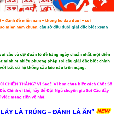
0 – đánh đề miền nam – thong ke dau duoi – soi
 so mien nam chuan.
cầu sớ đầu đuôi giải đặc biệt xsmn
 soi cầu và dự đoán lô đề hàng ngày chuẩn nhất mọi diễn
t minh ra nhiều phương pháp soi cầu giải đặc biệt chính
 với bất cứ hệ thống cầu kèo nào trên mạng.
ùi CHIẾN THẮNG? Vì Sao?. Vì bạn chưa biết cách Chốt Số
Đề. Chính vì thế, hãy để Đội Ngũ chuyên gia Soi Cầu đầy
 việc mang tiền về nhà.
 LẤY LÀ TRÚNG – ĐÁNH LÀ ĂN”