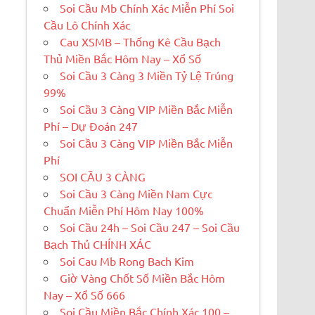
Soi Cầu Mb Chính Xác Miễn Phí Soi
Cầu Lô Chính Xác
Cau XSMB – Thống Kê Cầu Bạch
Thủ Miền Bắc Hôm Nay – Xổ Số
Soi Cầu 3 Càng 3 Miền Tỷ Lệ Trúng
99%
Soi Cầu 3 Càng VIP Miền Bắc Miễn
Phí – Dự Đoán 247
Soi Cầu 3 Càng VIP Miền Bắc Miễn
Phí
SOI CẦU 3 CÀNG
Soi Cầu 3 Càng Miền Nam Cực
Chuẩn Miễn Phí Hôm Nay 100%
Soi Cầu 24h – Soi Cầu 247 – Soi Cầu
Bạch Thủ CHÍNH XÁC
Soi Cau Mb Rong Bach Kim
Giờ Vàng Chốt Số Miền Bắc Hôm
Nay – Xổ Số 666
Soi Cầu Miền Bắc Chính Xác 100 –