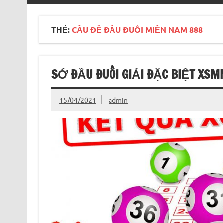
THẺ:
CẦU ĐỀ ĐẦU ĐUÔI MIỀN NAM 888
SỚ ĐẦU ĐUÔI GIẢI ĐẶC BIỆT XSM
15/04/2021
admin