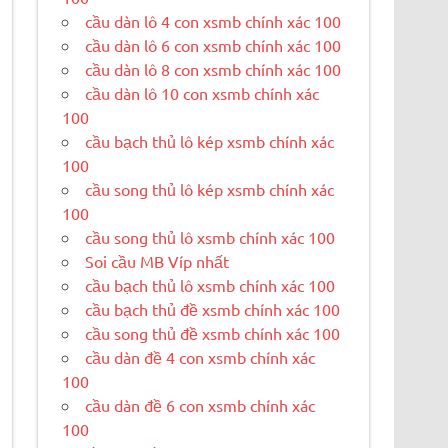
cầu dàn lô 4 con xsmb chính xác 100
cầu dàn lô 6 con xsmb chính xác 100
cầu dàn lô 8 con xsmb chính xác 100
cầu dàn lô 10 con xsmb chính xác
100
cầu bạch thủ lô kép xsmb chính xác
100
cầu song thủ lô kép xsmb chính xác
100
cầu song thủ lô xsmb chính xác 100
Soi cầu MB Víp nhất
cầu bạch thủ lô xsmb chính xác 100
cầu bạch thủ đề xsmb chính xác 100
cầu song thủ đề xsmb chính xác 100
cầu dàn đề 4 con xsmb chính xác
100
cầu dàn đề 6 con xsmb chính xác
100