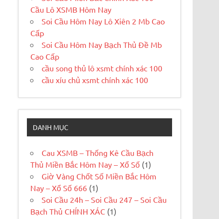
Cầu Lô XSMB Hôm Nay
Soi Cầu Hôm Nay Lô Xiên 2 Mb Cao
Cấp
Soi Cầu Hôm Nay Bạch Thủ Đề Mb
Cao Cấp
cầu song thủ lô xsmt chính xác 100
cầu xíu chủ xsmt chính xác 100
DANH MỤC
Cau XSMB – Thống Kê Cầu Bạch
Thủ Miền Bắc Hôm Nay – Xổ Số
(1)
Giờ Vàng Chốt Số Miền Bắc Hôm
Nay – Xổ Số 666
(1)
Soi Cầu 24h – Soi Cầu 247 – Soi Cầu
Bạch Thủ CHÍNH XÁC
(1)