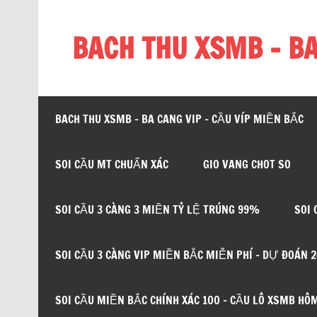
Skip
to
content
BACH THU XSMB – BA
Hãy để chúng tôi giúp bạn chiến thắng mỗi ngày
BACH THU XSMB – BA CANG VIP – CẦU VÍP MIỀN BẮC
SOI CẦU MT CHUẨN XÁC
GIO VANG CHOT SO
SOI CẦU 3 CÀNG 3 MIỀN TỶ LỆ TRÚNG 99%
SOI
SOI CẦU 3 CÀNG VIP MIỀN BẮC MIỄN PHÍ – DỰ ĐOÁN 2
SOI CẦU MIỀN BẮC CHÍNH XÁC 100 – CẦU LÔ XSMB HÔ