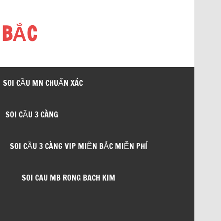
 BẮC
SOI CẦU MN CHUẨN XÁC
SOI CẦU 3 CÀNG
SOI CẦU 3 CÀNG VIP MIỀN BẮC MIỄN PHÍ
SOI CAU MB RONG BACH KIM