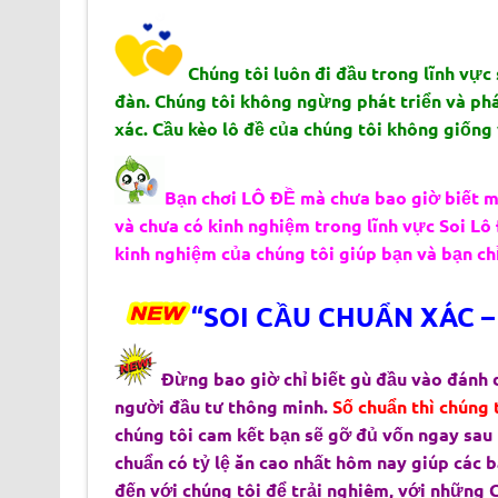
Chúng tôi luôn đi đầu trong lĩnh vực
đàn. Chúng tôi không ngừng phát triển và phá
xác. Cầu kèo lô đề của chúng tôi không giống
Bạn chơi LÔ ĐỀ mà chưa bao giờ biết m
và chưa có kinh nghiệm trong lĩnh vực Soi Lô 
kinh nghiệm của chúng tôi giúp bạn và bạn chỉ
“SOI CẦU CHUẨN XÁC –
Đừng bao giờ chỉ biết gù đầu vào đánh 
người đầu tư thông minh.
Số chuẩn thì chúng t
chúng tôi cam kết bạn sẽ gỡ đủ vốn ngay sa
chuẩn có tỷ lệ ăn cao nhất hôm nay giúp các b
đến với chúng tôi để trải nghiêm, với những