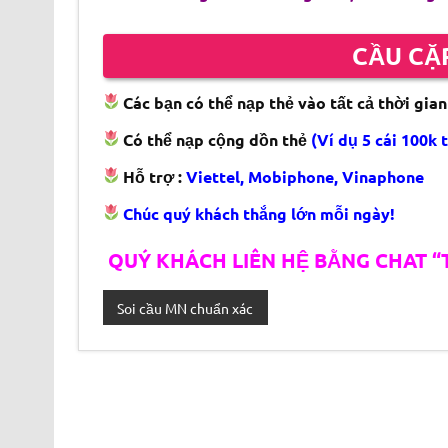
CẦU CẶ
Các bạn có thể nạp thẻ vào tất cả thời gian
Có thể nạp cộng dồn thẻ
(Ví dụ 5 cái 100k t
Hỗ trợ :
Viettel, Mobiphone, Vinaphone
Chúc quý khách thắng lớn mỗi ngày!
QUÝ KHÁCH LIÊN HỆ BẰNG CHAT “T
Soi cầu MN chuẩn xác