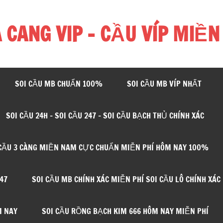
 CANG VIP – CẦU VÍP MIỀN
SOI CẦU MB CHUẨN 100%
SOI CẦU MB VÍP NHẤT
SOI CẦU 24H – SOI CẦU 247 – SOI CẦU BẠCH THỦ CHÍNH XÁC
 CẦU 3 CÀNG MIỀN NAM CỰC CHUẨN MIỄN PHÍ HÔM NAY 100%
47
SOI CẦU MB CHÍNH XÁC MIỄN PHÍ SOI CẦU LÔ CHÍNH XÁC
M NAY
SOI CẦU RỒNG BẠCH KIM 666 HÔM NAY MIỄN PHÍ