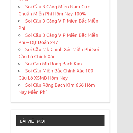
Soi Cầu 3 Càng Miền Nam Cực
Chuẩn Miễn Phí Hôm Nay 100%
Soi Cầu 3 Càng VIP Miền Bắc Miễn
Phí
Soi Cầu 3 Càng VIP Miền Bắc Miễn
Phí – Dự Đoán 247
Soi Cầu Mb Chính Xác Miễn Phí Soi
Cầu Lô Chính Xác
Soi Cau Mb Rong Bach Kim
Soi Cầu Miền Bắc Chính Xác 100 –
Cầu Lô XSMB Hôm Nay
Soi Cầu Rồng Bạch Kim 666 Hôm
Nay Miễn Phí
BÀI VIẾT MỚI