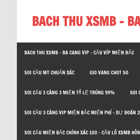
Skip
to
content
BACH THU XSMB – BA
Hãy để chúng tôi giúp bạn chiến thắng mỗi ngày
BACH THU XSMB – BA CANG VIP – CẦU VÍP MIỀN BẮC
SOI CẦU MT CHUẨN XÁC
GIO VANG CHOT SO
SOI CẦU 3 CÀNG 3 MIỀN TỶ LỆ TRÚNG 99%
SOI
SOI CẦU 3 CÀNG VIP MIỀN BẮC MIỄN PHÍ – DỰ ĐOÁN 2
SOI CẦU MIỀN BẮC CHÍNH XÁC 100 – CẦU LÔ XSMB HÔ