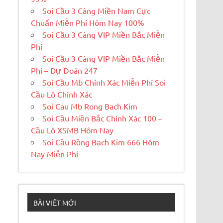
Soi Cầu 3 Càng Miền Nam Cực
Chuẩn Miễn Phí Hôm Nay 100%
Soi Cầu 3 Càng VIP Miền Bắc Miễn
Phí
Soi Cầu 3 Càng VIP Miền Bắc Miễn
Phí – Dự Đoán 247
Soi Cầu Mb Chính Xác Miễn Phí Soi
Cầu Lô Chính Xác
Soi Cau Mb Rong Bach Kim
Soi Cầu Miền Bắc Chính Xác 100 –
Cầu Lô XSMB Hôm Nay
Soi Cầu Rồng Bạch Kim 666 Hôm
Nay Miễn Phí
BÀI VIẾT MỚI