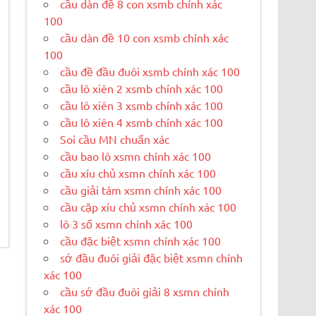
cầu dàn đề 8 con xsmb chính xác
100
cầu dàn đề 10 con xsmb chính xác
100
cầu đề đầu đuôi xsmb chính xác 100
cầu lô xiên 2 xsmb chính xác 100
cầu lô xiên 3 xsmb chính xác 100
cầu lô xiên 4 xsmb chính xác 100
Soi cầu MN chuẩn xác
cầu bao lô xsmn chính xác 100
cầu xíu chủ xsmn chính xác 100
cầu giải tám xsmn chính xác 100
cầu cặp xíu chủ xsmn chính xác 100
lô 3 số xsmn chính xác 100
cầu đặc biệt xsmn chính xác 100
sớ đầu đuôi giải đặc biệt xsmn chính
xác 100
cầu sớ đầu đuôi giải 8 xsmn chính
xác 100