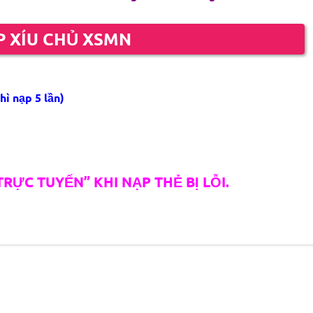
P XÍU CHỦ XSMN
hì nạp 5 lần)
RỰC TUYẾN” KHI NẠP THẺ BỊ LỖI.