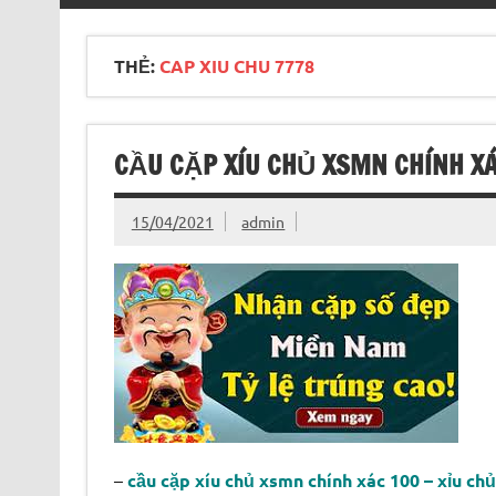
THẺ:
CAP XIU CHU 7778
CẦU CẶP XÍU CHỦ XSMN CHÍNH XÁ
15/04/2021
admin
–
cầu cặp xíu chủ xsmn chính xác 100 – xỉu c