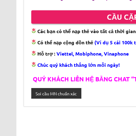
CẦU CẶ
Các bạn có thể nạp thẻ vào tất cả thời gian
Có thể nạp cộng dồn thẻ
(Ví dụ 5 cái 100k t
Hỗ trợ :
Viettel, Mobiphone, Vinaphone
Chúc quý khách thắng lớn mỗi ngày!
QUÝ KHÁCH LIÊN HỆ BẰNG CHAT “T
Soi cầu MN chuẩn xác