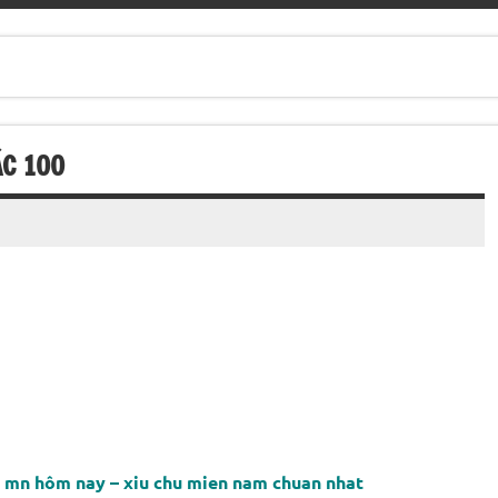
C 100
hủ mn hôm nay – xiu chu mien nam chuan nhat