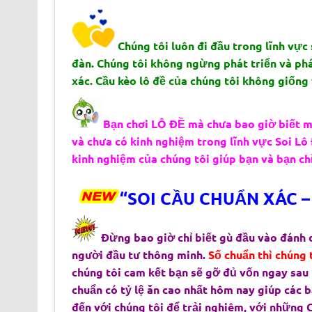
Chúng tôi luôn đi đầu trong lĩnh vực
đàn. Chúng tôi không ngừng phát triển và phá
xác. Cầu kèo lô đề của chúng tôi không giống
Bạn chơi LÔ ĐỀ mà chưa bao giờ biết m
và chưa có kinh nghiệm trong lĩnh vực Soi Lô 
kinh nghiệm của chúng tôi giúp bạn và bạn chỉ
“SOI CẦU CHUẨN XÁC –
Đừng bao giờ chỉ biết gù đầu vào đánh 
người đầu tư thông minh.
Số chuẩn thì chúng t
chúng tôi cam kết bạn sẽ gỡ đủ vốn ngay sa
chuẩn có tỷ lệ ăn cao nhất hôm nay giúp các b
đến với chúng tôi để trải nghiêm, với những