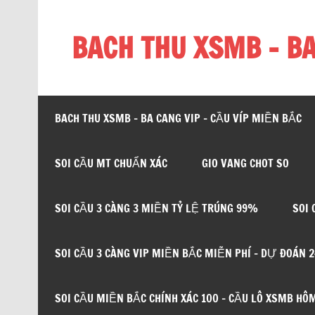
Skip
to
content
BACH THU XSMB – BA
Hãy để chúng tôi giúp bạn chiến thắng mỗi ngày
BACH THU XSMB – BA CANG VIP – CẦU VÍP MIỀN BẮC
SOI CẦU MT CHUẨN XÁC
GIO VANG CHOT SO
SOI CẦU 3 CÀNG 3 MIỀN TỶ LỆ TRÚNG 99%
SOI
SOI CẦU 3 CÀNG VIP MIỀN BẮC MIỄN PHÍ – DỰ ĐOÁN 2
SOI CẦU MIỀN BẮC CHÍNH XÁC 100 – CẦU LÔ XSMB HÔ