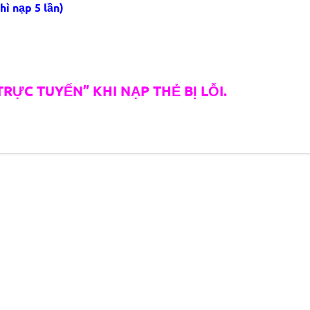
hì nạp 5 lần)
RỰC TUYẾN” KHI NẠP THẺ BỊ LỖI.