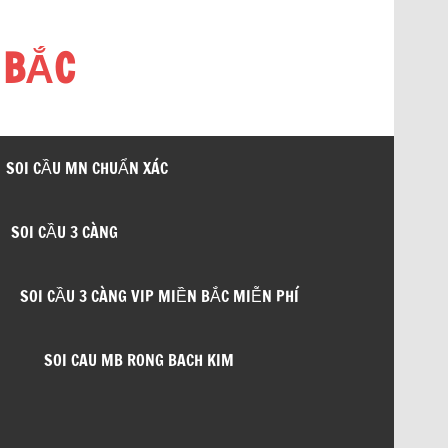
 BẮC
SOI CẦU MN CHUẨN XÁC
SOI CẦU 3 CÀNG
SOI CẦU 3 CÀNG VIP MIỀN BẮC MIỄN PHÍ
SOI CAU MB RONG BACH KIM