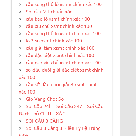
cầu song thủ lô xsmn chính xác 100
Soi cầu MT chuẩn xác
cầu bao lô xsmt chính xác 100
cầu xíu chủ xsmt chính xác 100
cầu song thủ lô xsmt chính xác 100
lô 3 số xsmt chính xác 100
cầu giải tám xsmt chính xác 100
cầu đặc biệt xsmt chính xác 100
cầu cặp xíu chủ xsmt chính xác 100
sớ đầu đuôi giải đặc biệt xsmt chính
xác 100
cầu sớ đầu đuôi giải 8 xsmt chính
xác 100
Gio Vang Chot So
Soi Cầu 24h – Soi Cầu 247 – Soi Cầu
Bạch Thủ CHÍNH XÁC
SOI CẦU 3 CÀNG
Soi Cầu 3 Càng 3 Miền Tỷ Lệ Trúng
99%