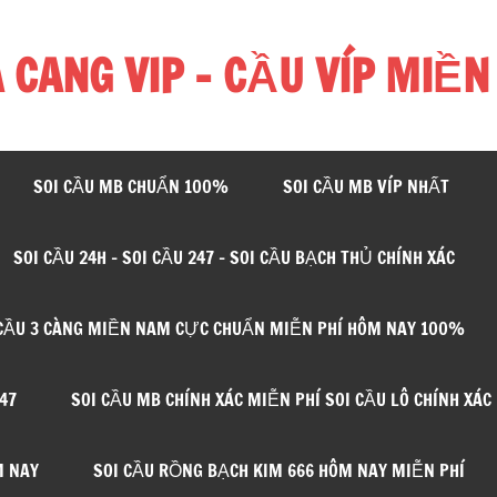
 CANG VIP – CẦU VÍP MIỀN
SOI CẦU MB CHUẨN 100%
SOI CẦU MB VÍP NHẤT
SOI CẦU 24H – SOI CẦU 247 – SOI CẦU BẠCH THỦ CHÍNH XÁC
 CẦU 3 CÀNG MIỀN NAM CỰC CHUẨN MIỄN PHÍ HÔM NAY 100%
47
SOI CẦU MB CHÍNH XÁC MIỄN PHÍ SOI CẦU LÔ CHÍNH XÁC
M NAY
SOI CẦU RỒNG BẠCH KIM 666 HÔM NAY MIỄN PHÍ