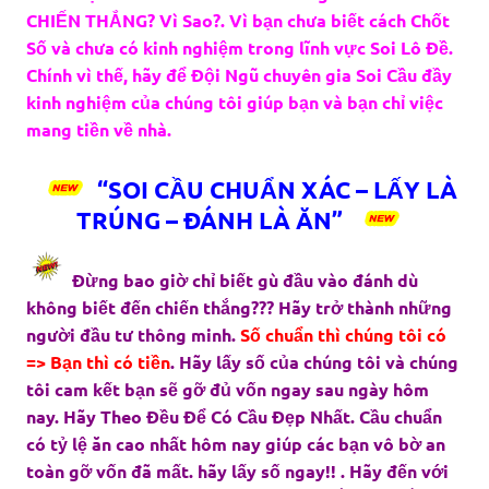
CHIẾN THẮNG? Vì Sao?. Vì bạn chưa biết cách Chốt
Số và chưa có kinh nghiệm trong lĩnh vực Soi Lô Đề.
Chính vì thế, hãy để Đội Ngũ chuyên gia Soi Cầu đầy
kinh nghiệm của chúng tôi giúp bạn và bạn chỉ việc
mang tiền về nhà.
“SOI CẦU CHUẨN XÁC – LẤY LÀ
TRÚNG – ĐÁNH LÀ ĂN”
Đừng bao giờ chỉ biết gù đầu vào đánh dù
không biết đến chiến thắng??? Hãy trở thành những
người đầu tư thông minh.
Số chuẩn thì chúng tôi có
=> Bạn thì có tiền
. Hãy lấy số của chúng tôi và chúng
tôi cam kết bạn sẽ gỡ đủ vốn ngay sau ngày hôm
nay. Hãy Theo Đều Để Có Cầu Đẹp Nhất. Cầu chuẩn
có tỷ lệ ăn cao nhất hôm nay giúp các bạn vô bờ an
toàn gỡ vốn đã mất. hãy lấy số ngay!! . Hãy đến với