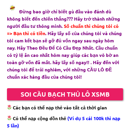
Đừng bao giờ chỉ biết gù đầu vào đánh dù
không biết đến chiến thắng??? Hãy trở thành những
người đầu tư thông minh.
Số chuẩn thì chúng tôi có
=> Bạn thì có tiền
. Hãy lấy số của chúng tôi và chúng
tôi cam kết bạn sẽ gỡ đủ vốn ngay sau ngày hôm
nay. Hãy Theo Đều Để Có Cầu Đẹp Nhất. Cầu chuẩn
có tỷ lệ ăn cao nhất hôm nay giúp các bạn vô bờ an
toàn gỡ vốn đã mất. hãy lấy số ngay!! . Hãy đến với
chúng tôi để trải nghiêm, với những CẦU LÔ ĐỀ
chuẩn xác hàng đầu của chúng tôi!
SOI CẦU BẠCH THỦ LÔ XSMB
Các bạn có thể nạp thẻ vào tất cả thời gian
Có thể nạp cộng dồn thẻ
(Ví dụ 5 cái 100k thì nạp
5 lần)