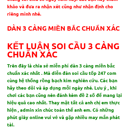
khảo và đưa ra nhận xét cũng như nhận định cho
riêng mình nhé.
DÀN 3 CÀNG MIỀN BẮC CHUẨN XÁC
KẾT LUẬN SOI CẦU 3 CÀNG
CHUẨN XÁC
Trên đây là chia sẻ miễn phí dàn 3 càng miền bắc
chuẩn xác nhất . Mà diễn đàn soi cầu tốp 247 com
cùng hệ thống rồng bạch kim nghiên cứu. Các bạn
hãy theo dõi và áp dụng mỗi ngày nhé. Lưu ý , khi
chơi các bạn cũng nên đánh kèm đề 2 số để mang lại
hiệu quả cao nhất. Thay mặt tất cả anh chị em thực
hiện , admin xin chúc toàn thể anh em. Có những
phút giây online vui vẻ và gặp nhiều may mắn phát
tài.