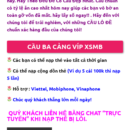
nay. Hãy Theo Đều Để Có Cầu Đẹp Nhất. Cầu chuẩn
có tỷ lệ ăn cao nhất hôm nay giúp các bạn vô bờ an
toàn gỡ vốn đã mất. hãy lấy số ngay!! . Hãy đến với
chúng tôi để trải nghiêm, với những CẦU LÔ ĐỀ
chuẩn xác hàng đầu của chúng tôi!
CẦU BA CÀNG VÍP XSMB
Các bạn có thể nạp thẻ vào tất cả thời gian
Có thể nạp cộng dồn thẻ
(Ví dụ 5 cái 100k thì nạp
5 lần)
Hỗ trợ :
Viettel, Mobiphone, Vinaphone
Chúc quý khách thắng lớn mỗi ngày!
QUÝ KHÁCH LIÊN HỆ BẰNG CHAT “TRỰC
TUYẾN” KHI NẠP THẺ BỊ LỖI.