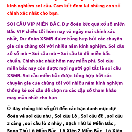
kinh nghiệm soi cầu. Cam kết đem lại những con số
chính xác nhất cho bạn.
SOI CẦU VIP MIỀN BẮC. Dự đoán kết quả xổ số miền
Bắc VIP chiều tối hôm nay và ngày mai chính xác
nhất, Dự đoán XSMB được tổng hợp bởi các chuyên
gia của chúng tôi với nhiều năm kinh nghiệm. Soi cầu
xổ số mb – Soi cầu mb – Soi cầu lô đề miền bắc
chuẩn. Chính xác nhất hôm nay miễn phí. Soi cầu
miền bắc nay còn được mọi người gọi tắt là soi cầu
XSMB. Soi cầu miền bắc được tổng hợp bởi các
chuyên gia của chúng tôi với nhiều năm kinh nghiệm
thống kê soi cầu để chọn ra các cặp số tham khảo
may mắn nhất cho bạn
Ở đây chúng tôi sẽ gửi đến các bạn danh mục dự
đoán và soi cầu như , Soi cầu Lô , Soi cầu đề , soi cầu
3 càng , soi cầu lô 2 nháy , Bạch Thủ lô Miền Bắc ,
Song Thủ Lô Miền Bắc , Lô Xiên 2 Miền Bắc , Lô Xiên