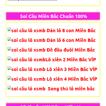
Soi Cầu Miền Bắc Chuẩn 100%
Dàn lô 8 con Miền Bắc
Dàn lô 6 con Miền Bắc
Đề đầu đuôi Miền Bắc
Lô xiên 2 Miền Bắc VÍP
Lô xiên 3 Miền Bắc VÍP
Lô xiên 4 Miền Bắc VÍP
Song thủ lô miền bắc