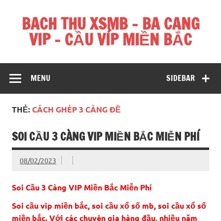
Skip
to
BACH THU XSMB – BA CANG
content
VIP – CẦU VÍP MIỀN BẮC
Hãy để chúng tôi giúp bạn chiến thắng mỗi ngày
MENU
SIDEBAR
THẺ:
CÁCH GHÉP 3 CÀNG ĐỀ
SOI CẦU 3 CÀNG VIP MIỀN BẮC MIỄN PHÍ
08/02/2023
Soi Cầu 3 Càng VIP Miền Bắc Miễn Phí
Soi cầu vip miền bắc, soi cầu xổ số mb, soi cầu xổ số
miền bắc. Với các chuyên gia hàng đầu, nhiều năm