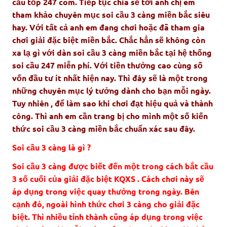
cầu tốp 247 com. Tiếp tục chia sẻ tới anh chị em
tham khảo chuyên mục soi cầu 3 càng miền bắc siêu
hay. Với tất cả anh em đang chơi hoặc đã tham gia
chơi giải đặc biệt miền bắc. Chắc hẳn sẽ không còn
xa lạ gì với dàn soi cầu 3 càng miền bắc tại hệ thống
soi cầu 247 miễn phí. Với tiền thưởng cao cùng số
vốn đầu tư ít nhất hiện nay. Thì đây sẽ là một trong
những chuyên mục lý tưởng dành cho bạn mỗi ngày.
Tuy nhiên , để làm sao khi chơi đạt hiệu quả và thành
công. Thì anh em cần trang bị cho mình một số kiến
thức soi cầu 3 càng miền bắc chuẩn xác sau đây.
Soi cầu 3 càng là gì ?
Soi cầu 3 càng được biết đến một trong cách bắt cầu
3 số cuối của giải đặc biệt KQXS . Cách chơi này sẽ
áp dụng trong việc quay thưởng trong ngày. Bên
cạnh đó, ngoài hình thức chơi 3 càng cho giải đặc
biệt. Thì nhiều tỉnh thành cũng áp dụng trong việc