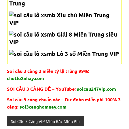
Trung
Xíu chủ Miền Trung
VIP
Giải 8 Miền Trung siêu
VIP
Lô 3 số Miền Trung VIP
Soi cầu 3 càng 3 miền tỷ lệ trúng 99%:
chotlo2nhay.com
SOI CẦU 3 CÀNG ĐỀ – YouTube:
soicau247vip.com
Soi cầu 3 càng chuẩn xác – Dự đoán miễn phí 100% 3
càng:
soi3canghomnay.com
Soi Cầu 3 Càng VIP Miền Bắc Miễn Phí