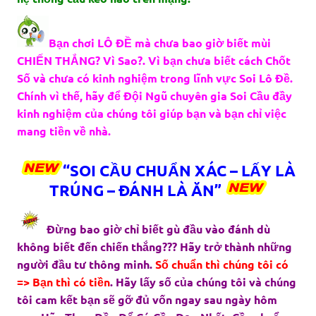
Bạn chơi LÔ ĐỀ mà chưa bao giờ biết mùi
CHIẾN THẮNG? Vì Sao?. Vì bạn chưa biết cách Chốt
Số và chưa có kinh nghiệm trong lĩnh vực Soi Lô Đề.
Chính vì thế, hãy để Đội Ngũ chuyên gia Soi Cầu đầy
kinh nghiệm của chúng tôi giúp bạn và bạn chỉ việc
mang tiền về nhà.
“SOI CẦU CHUẨN XÁC – LẤY LÀ
TRÚNG – ĐÁNH LÀ ĂN”
Đừng bao giờ chỉ biết gù đầu vào đánh dù
không biết đến chiến thắng??? Hãy trở thành những
người đầu tư thông minh.
Số chuẩn thì chúng tôi có
=> Bạn thì có tiền
. Hãy lấy số của chúng tôi và chúng
tôi cam kết bạn sẽ gỡ đủ vốn ngay sau ngày hôm