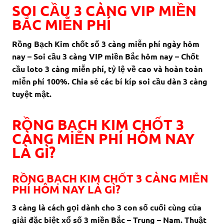
SOI CẦU 3 CÀNG VIP MIỀN
BẮC MIỄN PHÍ
Rồng Bạch Kim chốt số 3 càng miễn phí ngày hôm
nay – Soi cầu 3 càng VIP miền Bắc hôm nay – Chốt
cầu loto 3 càng miễn phí, tỷ lệ về cao và hoàn toàn
miễn phí 100%. Chia sẻ các bí kíp soi cầu dàn 3 càng
tuyệt mật.
RỒNG BẠCH KIM CHỐT 3
CÀNG MIỄN PHÍ HÔM NAY
LÀ GÌ?
RỒNG BẠCH KIM CHỐT 3 CÀNG MIỄN
PHÍ HÔM NAY LÀ GÌ?
3 càng là cách gọi dành cho 3 con số cuối cùng của
giải đặc biệt xổ số 3 miền Bắc – Trung – Nam. Thuật