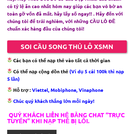
có tỷ lệ ăn cao nhất hôm nay giúp các bạn vô bờ an
toàn gỡ vốn đã mất. hãy lấy số ngay!! . Hãy đến với
chúng tôi để trải nghiêm, với những CẦU LÔ ĐỀ
chuẩn xác hàng đầu của chúng tôi!
SOI CẦU SONG THỦ LÔ XSMN
Các bạn có thể nạp thẻ vào tất cả thời gian
Có thể nạp cộng dồn thẻ
(Ví dụ 5 cái 100k thì nạp
5 lần)
Hỗ trợ :
Viettel, Mobiphone, Vinaphone
Chúc quý khách thắng lớn mỗi ngày!
QUÝ KHÁCH LIÊN HỆ BẰNG CHAT “TRỰC
TUYẾN” KHI NẠP THẺ BỊ LỖI.