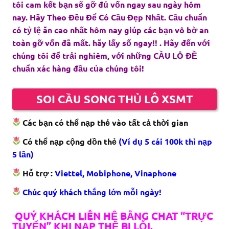
tôi cam kết bạn sẽ gỡ đủ vốn ngay sau ngày hôm
nay. Hãy Theo Đều Để Có Cầu Đẹp Nhất. Cầu chuẩn
có tỷ lệ ăn cao nhất hôm nay giúp các bạn vô bờ an
toàn gỡ vốn đã mất. hãy lấy số ngay!! . Hãy đến với
chúng tôi để trải nghiêm, với những CẦU LÔ ĐỀ
chuẩn xác hàng đầu của chúng tôi!
SOI CẦU SONG THỦ LÔ XSMT
Các bạn có thể nạp thẻ vào tất cả thời gian
Có thể nạp cộng dồn thẻ
(Ví dụ 5 cái 100k thì nạp
5 lần)
Hỗ trợ :
Viettel, Mobiphone, Vinaphone
Chúc quý khách thắng lớn mỗi ngày!
QUÝ KHÁCH LIÊN HỆ BẰNG CHAT “TRỰC
TUYẾN” KHI NẠP THẺ BỊ LỖI.