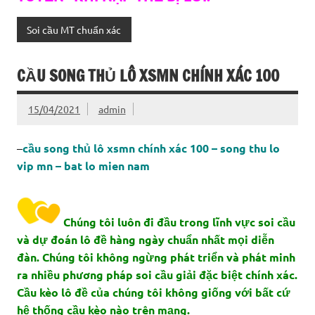
Soi cầu MT chuẩn xác
CẦU SONG THỦ LÔ XSMN CHÍNH XÁC 100
15/04/2021
admin
–
cầu song thủ lô xsmn chính xác 100 – song thu lo
vip mn – bat lo mien nam
Chúng tôi luôn đi đầu trong lĩnh vực soi cầu
và dự đoán lô đề hàng ngày chuẩn nhất mọi diễn
đàn. Chúng tôi không ngừng phát triển và phát minh
ra nhiều phương pháp soi cầu giải đặc biệt chính xác.
Cầu kèo lô đề của chúng tôi không giống với bất cứ
hệ thống cầu kèo nào trên mạng.