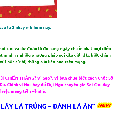
 cau lo 2 nhay mb hom nay.
 soi cầu và dự đoán lô đề hàng ngày chuẩn nhất mọi diễn
t minh ra nhiều phương pháp soi cầu giải đặc biệt chính
 với bất cứ hệ thống cầu kèo nào trên mạng.
ùi CHIẾN THẮNG? Vì Sao?. Vì bạn chưa biết cách Chốt Số
Đề. Chính vì thế, hãy để Đội Ngũ chuyên gia Soi Cầu đầy
 việc mang tiền về nhà.
 LẤY LÀ TRÚNG – ĐÁNH LÀ ĂN”