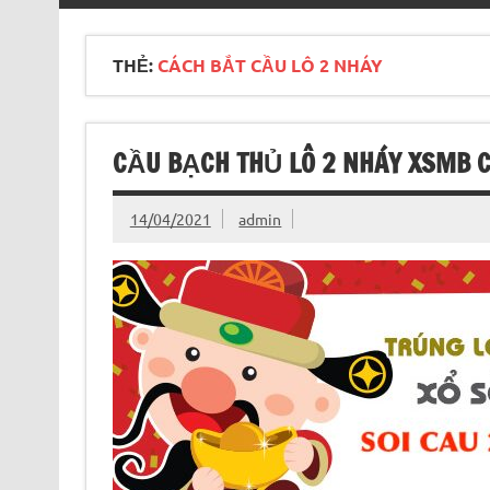
THẺ:
CÁCH BẮT CẦU LÔ 2 NHÁY
CẦU BẠCH THỦ LÔ 2 NHÁY XSMB C
14/04/2021
admin