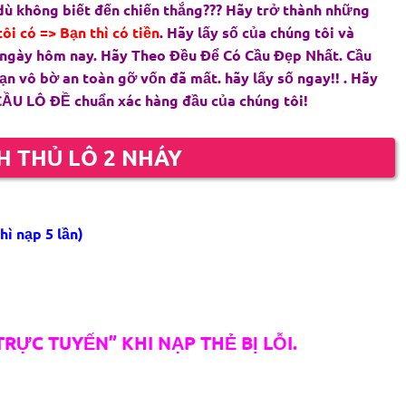
dù không biết đến chiến thắng??? Hãy trở thành những
ôi có => Bạn thì có tiền
. Hãy lấy số của chúng tôi và
u ngày hôm nay. Hãy Theo Đều Để Có Cầu Đẹp Nhất. Cầu
ạn vô bờ an toàn gỡ vốn đã mất. hãy lấy số ngay!! . Hãy
 CẦU LÔ ĐỀ chuẩn xác hàng đầu của chúng tôi!
H THỦ LÔ 2 NHÁY
hì nạp 5 lần)
RỰC TUYẾN” KHI NẠP THẺ BỊ LỖI.