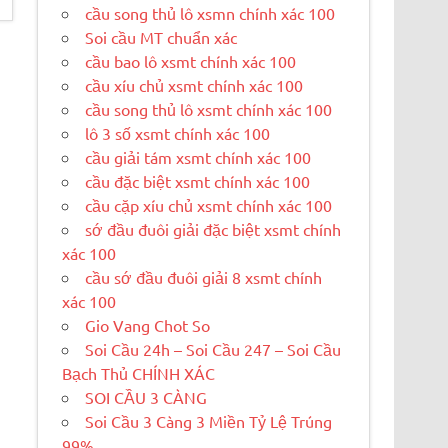
cầu song thủ lô xsmn chính xác 100
Soi cầu MT chuẩn xác
cầu bao lô xsmt chính xác 100
cầu xíu chủ xsmt chính xác 100
cầu song thủ lô xsmt chính xác 100
lô 3 số xsmt chính xác 100
cầu giải tám xsmt chính xác 100
cầu đặc biệt xsmt chính xác 100
cầu cặp xíu chủ xsmt chính xác 100
sớ đầu đuôi giải đặc biệt xsmt chính
xác 100
cầu sớ đầu đuôi giải 8 xsmt chính
xác 100
Gio Vang Chot So
Soi Cầu 24h – Soi Cầu 247 – Soi Cầu
Bạch Thủ CHÍNH XÁC
SOI CẦU 3 CÀNG
Soi Cầu 3 Càng 3 Miền Tỷ Lệ Trúng
99%