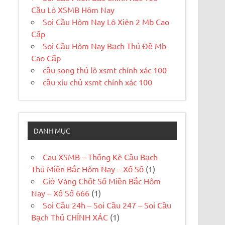
Cầu Lô XSMB Hôm Nay
Soi Cầu Hôm Nay Lô Xiên 2 Mb Cao
Cấp
Soi Cầu Hôm Nay Bạch Thủ Đề Mb
Cao Cấp
cầu song thủ lô xsmt chính xác 100
cầu xíu chủ xsmt chính xác 100
DANH MỤC
Cau XSMB – Thống Kê Cầu Bạch
Thủ Miền Bắc Hôm Nay – Xổ Số
(1)
Giờ Vàng Chốt Số Miền Bắc Hôm
Nay – Xổ Số 666
(1)
Soi Cầu 24h – Soi Cầu 247 – Soi Cầu
Bạch Thủ CHÍNH XÁC
(1)