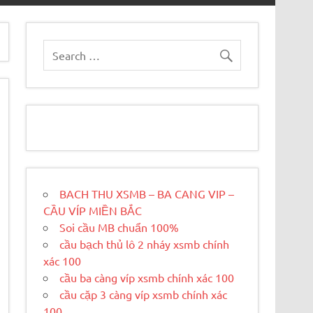
BACH THU XSMB – BA CANG VIP –
CẦU VÍP MIỀN BẮC
Soi cầu MB chuẩn 100%
cầu bạch thủ lô 2 nháy xsmb chính
xác 100
cầu ba càng víp xsmb chính xác 100
cầu cặp 3 càng víp xsmb chính xác
100