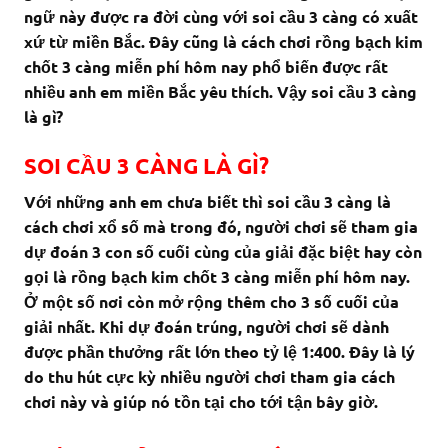
ngữ này được ra đời cùng với soi cầu 3 càng có xuất
xứ từ miền Bắc. Đây cũng là cách chơi rồng bạch kim
chốt 3 càng miễn phí hôm nay phổ biến được rất
nhiều anh em miền Bắc yêu thích. Vậy soi cầu 3 càng
là gì?
SOI CẦU 3 CÀNG LÀ GÌ?
Với những anh em chưa biết thì soi cầu 3 càng là
cách chơi xổ số mà trong đó, người chơi sẽ tham gia
dự đoán 3 con số cuối cùng của giải đặc biệt hay còn
gọi là rồng bạch kim chốt 3 càng miễn phí hôm nay.
Ở một số nơi còn mở rộng thêm cho 3 số cuối của
giải nhất. Khi dự đoán trúng, người chơi sẽ dành
được phần thưởng rất lớn theo tỷ lệ 1:400. Đây là lý
do thu hút cực kỳ nhiều người chơi tham gia cách
chơi này và giúp nó tồn tại cho tới tận bây giờ.