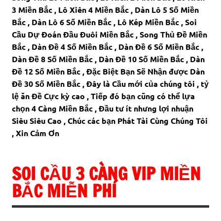
3 Miền Bắc , Lô Xiên 4 Miền Bắc , Dàn Lô 5 Số Miền
Bắc , Dàn Lô 6 Số Miền Bắc , Lô Kép Miền Bắc , Soi
Cầu Dự Đoán Đầu Đuôi Miền Bắc , Song Thủ Đề Miền
Bắc , Dàn Đề 4 Số Miền Bắc , Dàn Đề 6 Số Miền Bắc ,
Dàn Đề 8 Số Miền Bắc , Dàn Đề 10 Số Miền Bắc , Dàn
Đề 12 Số Miền Bắc , Đặc Biệt Bạn Sẽ Nhận được Dàn
Đề 30 Số Miền Bắc , Đây là Cầu mới của chúng tôi , tỷ
lệ ăn Đề Cực kỳ cao , Tiếp đó bạn cũng có thể lựa
chọn 4 Càng Miền Bắc , Đầu tư ít nhưng lợi nhuận
Siêu Siêu Cao , Chúc các bạn Phát Tài Cùng Chúng Tôi
, Xin Cảm Ơn
SOI CẦU 3 CÀNG VIP MIỀN
BẮC MIỄN PHÍ