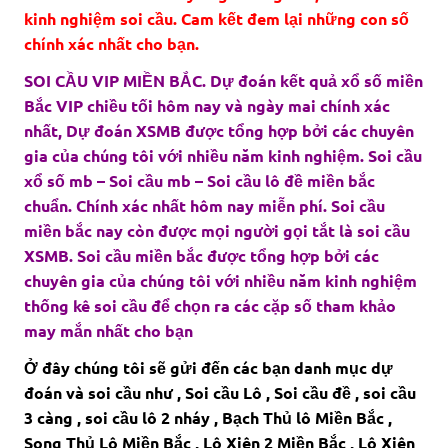
kinh nghiệm soi cầu. Cam kết đem lại những con số
chính xác nhất cho bạn.
SOI CẦU VIP MIỀN BẮC. Dự đoán kết quả xổ số miền
Bắc VIP chiều tối hôm nay và ngày mai chính xác
nhất, Dự đoán XSMB được tổng hợp bởi các chuyên
gia của chúng tôi với nhiều năm kinh nghiệm. Soi cầu
xổ số mb – Soi cầu mb – Soi cầu lô đề miền bắc
chuẩn. Chính xác nhất hôm nay miễn phí. Soi cầu
miền bắc nay còn được mọi người gọi tắt là soi cầu
XSMB. Soi cầu miền bắc được tổng hợp bởi các
chuyên gia của chúng tôi với nhiều năm kinh nghiệm
thống kê soi cầu để chọn ra các cặp số tham khảo
may mắn nhất cho bạn
Ở đây chúng tôi sẽ gửi đến các bạn danh mục dự
đoán và soi cầu như , Soi cầu Lô , Soi cầu đề , soi cầu
3 càng , soi cầu lô 2 nháy , Bạch Thủ lô Miền Bắc ,
Song Thủ Lô Miền Bắc , Lô Xiên 2 Miền Bắc , Lô Xiên