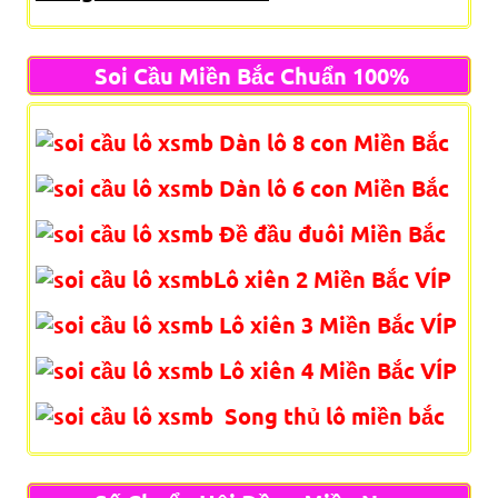
Soi Cầu Miền Bắc Chuẩn 100%
Dàn lô 8 con Miền Bắc
Dàn lô 6 con Miền Bắc
Đề đầu đuôi Miền Bắc
Lô xiên 2 Miền Bắc VÍP
Lô xiên 3 Miền Bắc VÍP
Lô xiên 4 Miền Bắc VÍP
Song thủ lô miền bắc