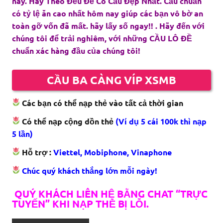
nay. Hãy Theo Đều Để Có Cầu Đẹp Nhất. Cầu chuẩn
có tỷ lệ ăn cao nhất hôm nay giúp các bạn vô bờ an
toàn gỡ vốn đã mất. hãy lấy số ngay!! . Hãy đến với
chúng tôi để trải nghiêm, với những CẦU LÔ ĐỀ
chuẩn xác hàng đầu của chúng tôi!
CẦU BA CÀNG VÍP XSMB
Các bạn có thể nạp thẻ vào tất cả thời gian
Có thể nạp cộng dồn thẻ
(Ví dụ 5 cái 100k thì nạp
5 lần)
Hỗ trợ :
Viettel, Mobiphone, Vinaphone
Chúc quý khách thắng lớn mỗi ngày!
QUÝ KHÁCH LIÊN HỆ BẰNG CHAT “TRỰC
TUYẾN” KHI NẠP THẺ BỊ LỖI.