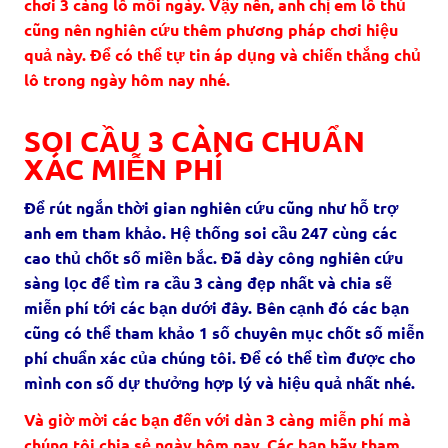
chơi 3 càng lô mỗi ngày. Vậy nên, anh chị em lô thủ
cũng nên nghiên cứu thêm phương pháp chơi hiệu
quả này. Để có thể tự tin áp dụng và chiến thắng chủ
lô trong ngày hôm nay nhé.
SOI CẦU 3 CÀNG CHUẨN
XÁC MIỄN PHÍ
Để rút ngắn thời gian nghiên cứu cũng như hỗ trợ
anh em tham khảo. Hệ thống soi cầu 247 cùng các
cao thủ chốt số miền bắc. Đã dày công nghiên cứu
sàng lọc để tìm ra cầu 3 càng đẹp nhất và chia sẽ
miễn phí tới các bạn dưới đây. Bên cạnh đó các bạn
cũng có thể tham khảo 1 số chuyên mục chốt số miễn
phí chuẩn xác của chúng tôi. Để có thể tìm được cho
mình con số dự thưởng hợp lý và hiệu quả nhất nhé.
Và giờ mời các bạn đến với dàn 3 càng miễn phí mà
chúng tôi chia sẻ ngày hôm nay. Các bạn hãy tham