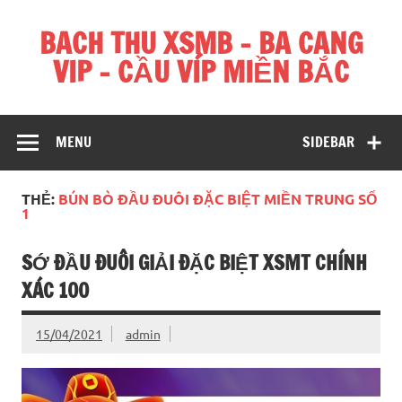
Skip
to
BACH THU XSMB – BA CANG
content
VIP – CẦU VÍP MIỀN BẮC
Hãy để chúng tôi giúp bạn chiến thắng mỗi ngày
MENU
SIDEBAR
THẺ:
BÚN BÒ ĐẦU ĐUÔI ĐẶC BIỆT MIỀN TRUNG SỐ
1
SỚ ĐẦU ĐUÔI GIẢI ĐẶC BIỆT XSMT CHÍNH
XÁC 100
15/04/2021
admin