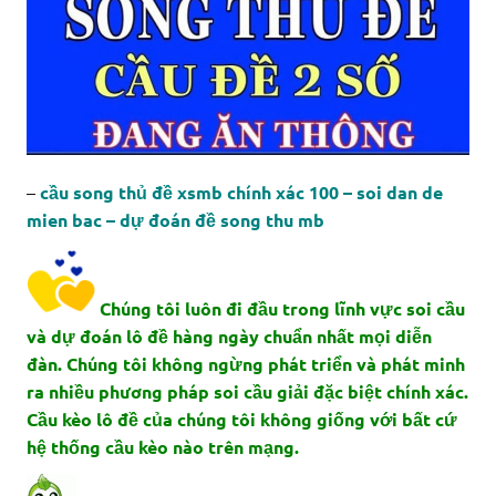
–
cầu song thủ đề xsmb chính xác 100 – soi dan de
mien bac – dự đoán đề song thu mb
Chúng tôi luôn đi đầu trong lĩnh vực soi cầu
và dự đoán lô đề hàng ngày chuẩn nhất mọi diễn
đàn. Chúng tôi không ngừng phát triển và phát minh
ra nhiều phương pháp soi cầu giải đặc biệt chính xác.
Cầu kèo lô đề của chúng tôi không giống với bất cứ
hệ thống cầu kèo nào trên mạng.