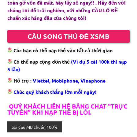
toàn gỡ vốn đã mất. hãy lấy số ngay!! . Hãy đến với
chúng tôi để trải nghiêm, với những CẦU LÔ ĐỀ
chuẩn xác hàng đầu của chúng tôi!
CẦU SONG THỦ ĐỀ XSMB
Các bạn có thể nạp thẻ vào tất cả thời gian
Có thể nạp cộng dồn thẻ
(Ví dụ 5 cái 100k thì nạp
5 lần)
Hỗ trợ :
Viettel, Mobiphone, Vinaphone
Chúc quý khách thắng lớn mỗi ngày!
QUÝ KHÁCH LIÊN HỆ BẰNG CHAT “TRỰC
TUYẾN” KHI NẠP THẺ BỊ LỖI.
Soi cầu MB chuẩn 100%