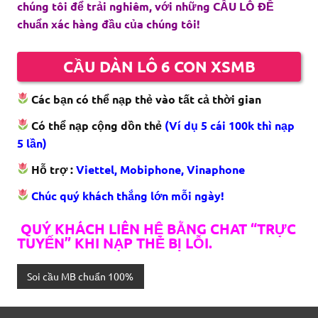
chúng tôi để trải nghiêm, với những CẦU LÔ ĐỀ
chuẩn xác hàng đầu của chúng tôi!
CẦU DÀN LÔ 6 CON XSMB
Các bạn có thể nạp thẻ vào tất cả thời gian
Có thể nạp cộng dồn thẻ
(Ví dụ 5 cái 100k thì nạp
5 lần)
Hỗ trợ :
Viettel, Mobiphone, Vinaphone
Chúc quý khách thắng lớn mỗi ngày!
QUÝ KHÁCH LIÊN HỆ BẰNG CHAT “TRỰC
TUYẾN” KHI NẠP THẺ BỊ LỖI.
Soi cầu MB chuẩn 100%