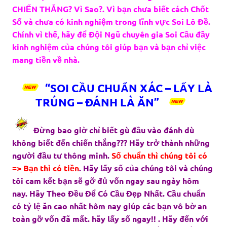
CHIẾN THẮNG? Vì Sao?. Vì bạn chưa biết cách Chốt
Số và chưa có kinh nghiệm trong lĩnh vực Soi Lô Đề.
Chính vì thế, hãy để Đội Ngũ chuyên gia Soi Cầu đầy
kinh nghiệm của chúng tôi giúp bạn và bạn chỉ việc
mang tiền về nhà.
“SOI CẦU CHUẨN XÁC – LẤY LÀ
TRÚNG – ĐÁNH LÀ ĂN”
Đừng bao giờ chỉ biết gù đầu vào đánh dù
không biết đến chiến thắng??? Hãy trở thành những
người đầu tư thông minh.
Số chuẩn thì chúng tôi có
=> Bạn thì có tiền
. Hãy lấy số của chúng tôi và chúng
tôi cam kết bạn sẽ gỡ đủ vốn ngay sau ngày hôm
nay. Hãy Theo Đều Để Có Cầu Đẹp Nhất. Cầu chuẩn
có tỷ lệ ăn cao nhất hôm nay giúp các bạn vô bờ an
toàn gỡ vốn đã mất. hãy lấy số ngay!! . Hãy đến với