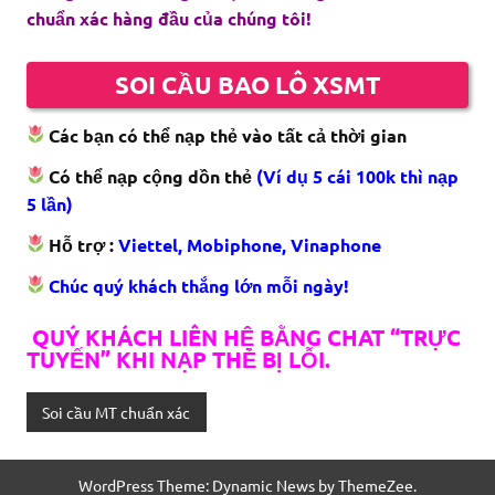
chuẩn xác hàng đầu của chúng tôi!
SOI CẦU BAO LÔ XSMT
Các bạn có thể nạp thẻ vào tất cả thời gian
Có thể nạp cộng dồn thẻ
(Ví dụ 5 cái 100k thì nạp
5 lần)
Hỗ trợ :
Viettel, Mobiphone, Vinaphone
Chúc quý khách thắng lớn mỗi ngày!
QUÝ KHÁCH LIÊN HỆ BẰNG CHAT “TRỰC
TUYẾN” KHI NẠP THẺ BỊ LỖI.
Soi cầu MT chuẩn xác
WordPress Theme: Dynamic News by ThemeZee.