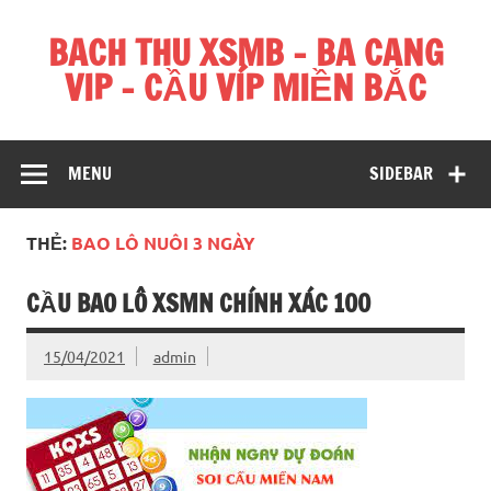
Skip
to
BACH THU XSMB – BA CANG
content
VIP – CẦU VÍP MIỀN BẮC
Hãy để chúng tôi giúp bạn chiến thắng mỗi ngày
MENU
SIDEBAR
THẺ:
BAO LÔ NUÔI 3 NGÀY
CẦU BAO LÔ XSMN CHÍNH XÁC 100
15/04/2021
admin