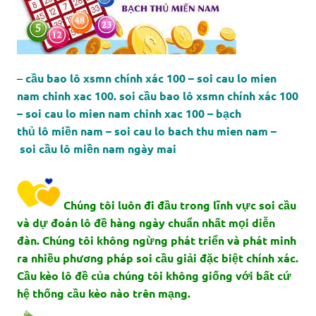
–
cầu bao lô xsmn chính xác 100 – soi cau lo mien
nam chinh xac 100. soi cầu bao lô xsmn chính xác 100
– soi cau lo mien nam chinh xac 100 – bạch
thủ lô miền nam – soi cau lo bach thu mien nam –
soi cầu lô miền nam ngày mai
Chúng tôi luôn đi đầu trong lĩnh vực soi cầu
và dự đoán lô đề hàng ngày chuẩn nhất mọi diễn
đàn. Chúng tôi không ngừng phát triển và phát minh
ra nhiều phương pháp soi cầu giải đặc biệt chính xác.
Cầu kèo lô đề của chúng tôi không giống với bất cứ
hệ thống cầu kèo nào trên mạng.