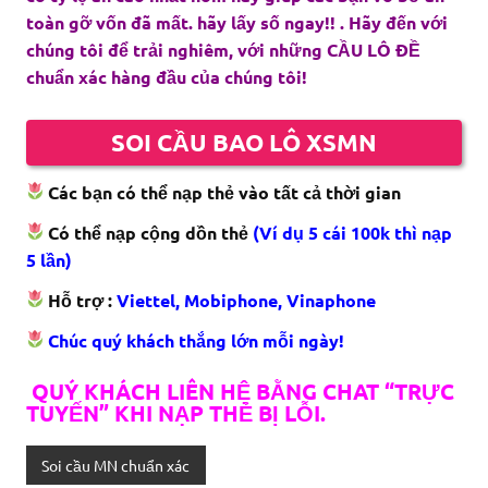
toàn gỡ vốn đã mất. hãy lấy số ngay!! . Hãy đến với
chúng tôi để trải nghiêm, với những CẦU LÔ ĐỀ
chuẩn xác hàng đầu của chúng tôi!
SOI CẦU BAO LÔ XSMN
Các bạn có thể nạp thẻ vào tất cả thời gian
Có thể nạp cộng dồn thẻ
(Ví dụ 5 cái 100k thì nạp
5 lần)
Hỗ trợ :
Viettel, Mobiphone, Vinaphone
Chúc quý khách thắng lớn mỗi ngày!
QUÝ KHÁCH LIÊN HỆ BẰNG CHAT “TRỰC
TUYẾN” KHI NẠP THẺ BỊ LỖI.
Soi cầu MN chuẩn xác