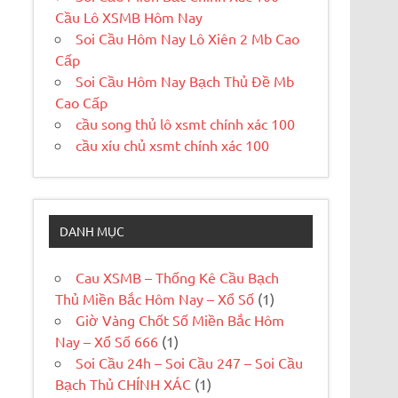
Cầu Lô XSMB Hôm Nay
Soi Cầu Hôm Nay Lô Xiên 2 Mb Cao
Cấp
Soi Cầu Hôm Nay Bạch Thủ Đề Mb
Cao Cấp
cầu song thủ lô xsmt chính xác 100
cầu xíu chủ xsmt chính xác 100
DANH MỤC
Cau XSMB – Thống Kê Cầu Bạch
Thủ Miền Bắc Hôm Nay – Xổ Số
(1)
Giờ Vàng Chốt Số Miền Bắc Hôm
Nay – Xổ Số 666
(1)
Soi Cầu 24h – Soi Cầu 247 – Soi Cầu
Bạch Thủ CHÍNH XÁC
(1)