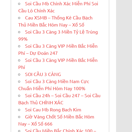
Soi Cầu Mb Chính Xác Miễn Phí Soi
Cầu Lô Chính Xác
Cau XSMB – Thống Kê Cầu Bạch
Thủ Miền Bắc Hôm Nay – Xổ Số
Soi Cầu 3 Càng 3 Miền Tỷ Lệ Trúng
99%
Soi Cầu 3 Càng VIP Miền Bắc Miễn
Phí – Dự Đoán 247
Soi Cầu 3 Càng VIP Miền Bắc Miễn
Phí
SOI CẦU 3 CÀNG
Soi Cầu 3 Càng Miền Nam Cực
Chuẩn Miễn Phí Hôm Nay 100%
Soi Cầu 24h – Soi Cầu 247 – Soi Cầu
Bạch Thủ CHÍNH XÁC
Soi Cau Mb Rong Bach Kim
Giờ Vàng Chốt Số Miền Bắc Hôm
Nay – Xổ Số 666
Soi Cầu Miền Bắc Chính Xác 100 –