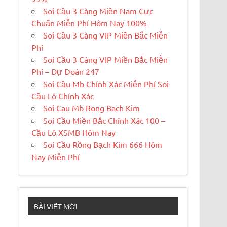
Soi Cầu 3 Càng Miền Nam Cực
Chuẩn Miễn Phí Hôm Nay 100%
Soi Cầu 3 Càng VIP Miền Bắc Miễn
Phí
Soi Cầu 3 Càng VIP Miền Bắc Miễn
Phí – Dự Đoán 247
Soi Cầu Mb Chính Xác Miễn Phí Soi
Cầu Lô Chính Xác
Soi Cau Mb Rong Bach Kim
Soi Cầu Miền Bắc Chính Xác 100 –
Cầu Lô XSMB Hôm Nay
Soi Cầu Rồng Bạch Kim 666 Hôm
Nay Miễn Phí
BÀI VIẾT MỚI