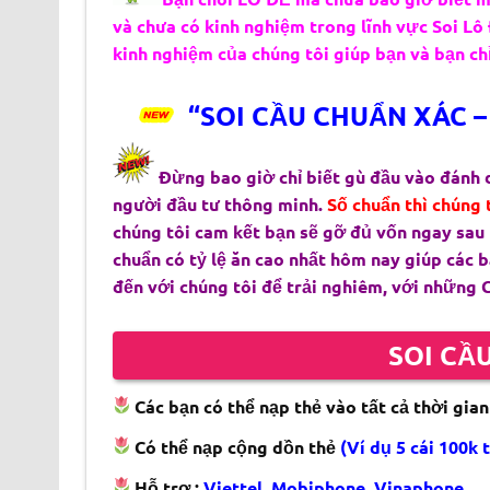
và chưa có kinh nghiệm trong lĩnh vực Soi Lô 
kinh nghiệm của chúng tôi giúp bạn và bạn chỉ
“SOI CẦU CHUẨN XÁC –
Đừng bao giờ chỉ biết gù đầu vào đánh 
người đầu tư thông minh.
Số chuẩn thì chúng t
chúng tôi cam kết bạn sẽ gỡ đủ vốn ngay sa
chuẩn có tỷ lệ ăn cao nhất hôm nay giúp các b
đến với chúng tôi để trải nghiêm, với những
SOI CẦ
Các bạn có thể nạp thẻ vào tất cả thời gian
Có thể nạp cộng dồn thẻ
(Ví dụ 5 cái 100k t
Hỗ trợ :
Viettel, Mobiphone, Vinaphone