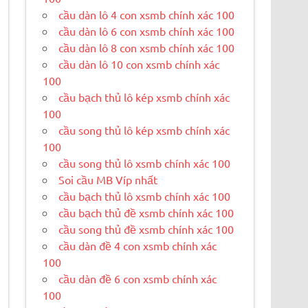
cầu dàn lô 4 con xsmb chính xác 100
cầu dàn lô 6 con xsmb chính xác 100
cầu dàn lô 8 con xsmb chính xác 100
cầu dàn lô 10 con xsmb chính xác
100
cầu bạch thủ lô kép xsmb chính xác
100
cầu song thủ lô kép xsmb chính xác
100
cầu song thủ lô xsmb chính xác 100
Soi cầu MB Víp nhất
cầu bạch thủ lô xsmb chính xác 100
cầu bạch thủ đề xsmb chính xác 100
cầu song thủ đề xsmb chính xác 100
cầu dàn đề 4 con xsmb chính xác
100
cầu dàn đề 6 con xsmb chính xác
100