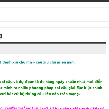
0
et danh xiu chu mn – cau xiu chu mien nam
 soi cầu và dự đoán lô đề hàng ngày chuẩn nhất mọi diễn
t minh ra nhiều phương pháp soi cầu giải đặc biệt chính
 với bất cứ hệ thống cầu kèo nào trên mạng.
ùi CHIẾN THẮNG? Vì Sao?. Vì bạn chưa biết cách Chốt Số