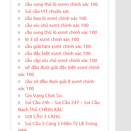
cầu song thủ lô xsmn chính xác 100
Soi cầu MT chuẩn xác
cầu bao lô xsmt chính xác 100
cầu xíu chủ xsmt chính xác 100
cầu song thủ lô xsmt chính xác 100
lô 3 số xsmt chính xác 100
cầu giải tám xsmt chính xác 100
cầu đặc biệt xsmt chính xác 100
cầu cặp xíu chủ xsmt chính xác 100
sớ đầu đuôi giải đặc biệt xsmt chính
xác 100
cầu sớ đầu đuôi giải 8 xsmt chính
xác 100
Gio Vang Chot So
Soi Cầu 24h – Soi Cầu 247 – Soi Cầu
Bạch Thủ CHÍNH XÁC
SOI CẦU 3 CÀNG
Soi Cầu 3 Càng 3 Miền Tỷ Lệ Trúng
99%