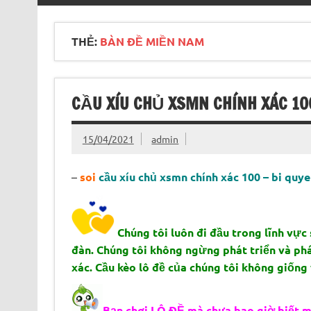
THẺ:
BÀN ĐỀ MIỀN NAM
CẦU XÍU CHỦ XSMN CHÍNH XÁC 10
15/04/2021
admin
–
soi
cầu xíu chủ xsmn chính xác 100 – bi quy
Chúng tôi luôn đi đầu trong lĩnh vực
đàn. Chúng tôi không ngừng phát triển và phá
xác. Cầu kèo lô đề của chúng tôi không giống
Bạn chơi LÔ ĐỀ mà chưa bao giờ biết m