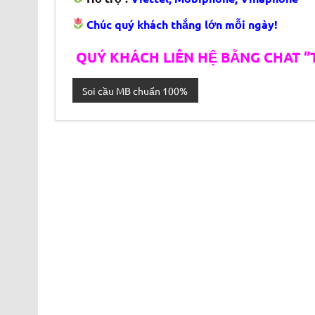
Chúc quý khách thắng lớn mỗi ngày!
QUÝ KHÁCH LIÊN HỆ BẰNG CHAT “T
Soi cầu MB chuẩn 100%