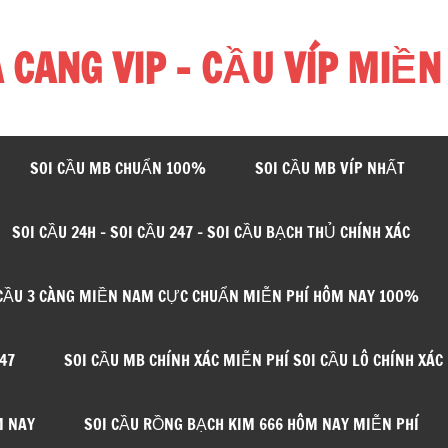
 CANG VIP – CẦU VÍP MIỀN
SOI CẦU MB CHUẨN 100%
SOI CẦU MB VÍP NHẤT
SOI CẦU 24H – SOI CẦU 247 – SOI CẦU BẠCH THỦ CHÍNH XÁC
 CẦU 3 CÀNG MIỀN NAM CỰC CHUẨN MIỄN PHÍ HÔM NAY 100%
47
SOI CẦU MB CHÍNH XÁC MIỄN PHÍ SOI CẦU LÔ CHÍNH XÁC
M NAY
SOI CẦU RỒNG BẠCH KIM 666 HÔM NAY MIỄN PHÍ