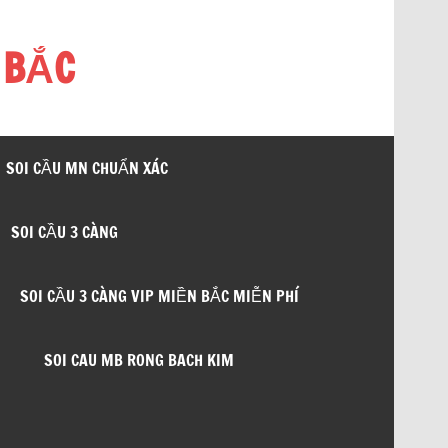
 BẮC
SOI CẦU MN CHUẨN XÁC
SOI CẦU 3 CÀNG
SOI CẦU 3 CÀNG VIP MIỀN BẮC MIỄN PHÍ
SOI CAU MB RONG BACH KIM