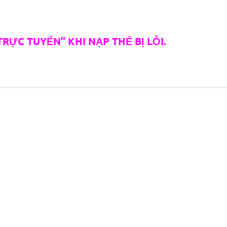
RỰC TUYẾN” KHI NẠP THẺ BỊ LỖI.