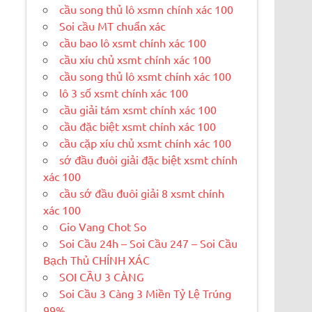
cầu song thủ lô xsmn chính xác 100
Soi cầu MT chuẩn xác
cầu bao lô xsmt chính xác 100
cầu xíu chủ xsmt chính xác 100
cầu song thủ lô xsmt chính xác 100
lô 3 số xsmt chính xác 100
cầu giải tám xsmt chính xác 100
cầu đặc biệt xsmt chính xác 100
cầu cặp xíu chủ xsmt chính xác 100
sớ đầu đuôi giải đặc biệt xsmt chính
xác 100
cầu sớ đầu đuôi giải 8 xsmt chính
xác 100
Gio Vang Chot So
Soi Cầu 24h – Soi Cầu 247 – Soi Cầu
Bạch Thủ CHÍNH XÁC
SOI CẦU 3 CÀNG
Soi Cầu 3 Càng 3 Miền Tỷ Lệ Trúng
99%