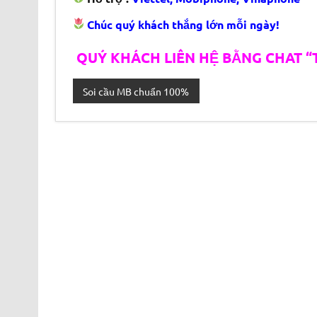
Chúc quý khách thắng lớn mỗi ngày!
QUÝ KHÁCH LIÊN HỆ BẰNG CHAT “T
Soi cầu MB chuẩn 100%