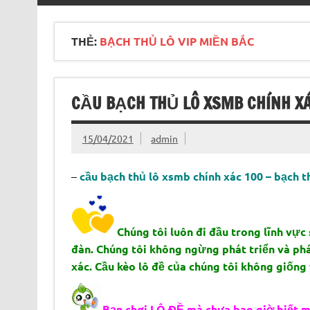
THẺ:
BẠCH THỦ LÔ VIP MIỀN BẮC
CẦU BẠCH THỦ LÔ XSMB CHÍNH XÁ
15/04/2021
admin
–
cầu bạch thủ lô xsmb chính xác 100 – bạch t
Chúng tôi luôn đi đầu trong lĩnh vực
đàn. Chúng tôi không ngừng phát triển và phá
xác. Cầu kèo lô đề của chúng tôi không giống
Bạn chơi LÔ ĐỀ mà chưa bao giờ biết m