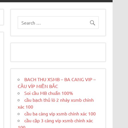
BACH THU XSMB – BA CANG VIP –
CẦU VÍP MIỀN BẮC
Soi cầu MB chuẩn 100%
cầu bạch thủ lô 2 nháy xsmb chính
xác 100
cầu ba càng víp xsmb chính xác 100
cầu cặp 3 càng víp xsmb chính xác
100