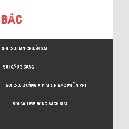
 BẮC
SOI CẦU MN CHUẨN XÁC
SOI CẦU 3 CÀNG
SOI CẦU 3 CÀNG VIP MIỀN BẮC MIỄN PHÍ
SOI CAU MB RONG BACH KIM