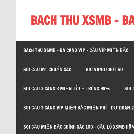
Skip
to
content
BACH THU XSMB – BA
Hãy để chúng tôi giúp bạn chiến thắng mỗi ngày
BACH THU XSMB – BA CANG VIP – CẦU VÍP MIỀN BẮC
SOI CẦU MT CHUẨN XÁC
GIO VANG CHOT SO
SOI CẦU 3 CÀNG 3 MIỀN TỶ LỆ TRÚNG 99%
SOI
SOI CẦU 3 CÀNG VIP MIỀN BẮC MIỄN PHÍ – DỰ ĐOÁN 2
SOI CẦU MIỀN BẮC CHÍNH XÁC 100 – CẦU LÔ XSMB HÔ