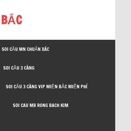
 BẮC
SOI CẦU MN CHUẨN XÁC
SOI CẦU 3 CÀNG
SOI CẦU 3 CÀNG VIP MIỀN BẮC MIỄN PHÍ
SOI CAU MB RONG BACH KIM