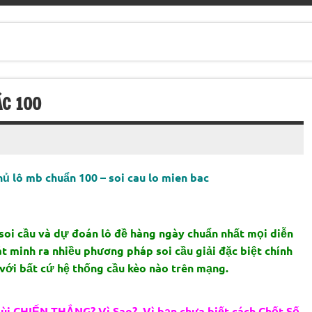
C 100
hủ lô mb chuẩn 100 – soi cau lo mien bac
 soi cầu và dự đoán lô đề hàng ngày chuẩn nhất mọi diễn
t minh ra nhiều phương pháp soi cầu giải đặc biệt chính
 với bất cứ hệ thống cầu kèo nào trên mạng.
ùi CHIẾN THẮNG? Vì Sao?. Vì bạn chưa biết cách Chốt Số