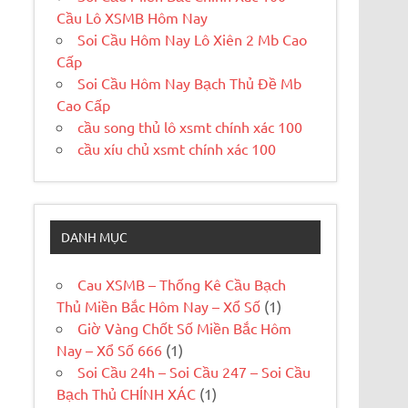
Cầu Lô XSMB Hôm Nay
Soi Cầu Hôm Nay Lô Xiên 2 Mb Cao
Cấp
Soi Cầu Hôm Nay Bạch Thủ Đề Mb
Cao Cấp
cầu song thủ lô xsmt chính xác 100
cầu xíu chủ xsmt chính xác 100
DANH MỤC
Cau XSMB – Thống Kê Cầu Bạch
Thủ Miền Bắc Hôm Nay – Xổ Số
(1)
Giờ Vàng Chốt Số Miền Bắc Hôm
Nay – Xổ Số 666
(1)
Soi Cầu 24h – Soi Cầu 247 – Soi Cầu
Bạch Thủ CHÍNH XÁC
(1)