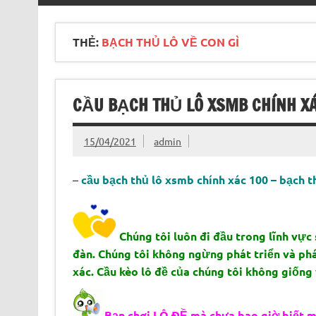
THẺ:
BẠCH THỦ LÔ VỀ CON GÌ
CẦU BẠCH THỦ LÔ XSMB CHÍNH XÁ
15/04/2021
admin
–
cầu bạch thủ lô xsmb chính xác 100 – bạch t
Chúng tôi luôn đi đầu trong lĩnh vực
đàn. Chúng tôi không ngừng phát triển và phá
xác. Cầu kèo lô đề của chúng tôi không giống
Bạn chơi LÔ ĐỀ mà chưa bao giờ biết m