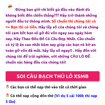
Đừng bao giờ chỉ biết gù đầu vào đánh dù
không biết đến chiến thắng??? Hãy trở thành những
người đầu tư thông minh.
Số chuẩn thì chúng tôi có
=> Bạn thì có tiền
. Hãy lấy số của chúng tôi và chúng
tôi cam kết bạn sẽ gỡ đủ vốn ngay sau ngày hôm
nay. Hãy Theo Đều Để Có Cầu Đẹp Nhất. Cầu chuẩn
có tỷ lệ ăn cao nhất hôm nay giúp các bạn vô bờ an
toàn gỡ vốn đã mất. hãy lấy số ngay!! . Hãy đến với
chúng tôi để trải nghiêm, với những CẦU LÔ ĐỀ
chuẩn xác hàng đầu của chúng tôi!
SOI CẦU BẠCH THỦ LÔ XSMB
Các bạn có thể nạp thẻ vào tất cả thời gian
Có thể nạp cộng dồn thẻ
(Ví dụ 5 cái 100k thì nạp
5 lần)