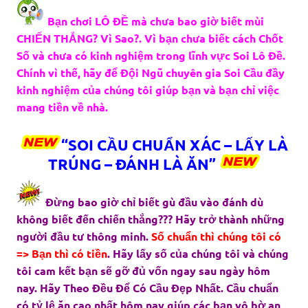
Bạn chơi LÔ ĐỀ mà chưa bao giờ biết mùi
CHIẾN THẮNG? Vì Sao?. Vì bạn chưa biết cách Chốt
Số và chưa có kinh nghiệm trong lĩnh vực Soi Lô Đề.
Chính vì thế, hãy để Đội Ngũ chuyên gia Soi Cầu đầy
kinh nghiệm của chúng tôi giúp bạn và bạn chỉ việc
mang tiền về nhà.
“SOI CẦU CHUẨN XÁC – LẤY LÀ
TRÚNG – ĐÁNH LÀ ĂN”
Đừng bao giờ chỉ biết gù đầu vào đánh dù
không biết đến chiến thắng??? Hãy trở thành những
người đầu tư thông minh.
Số chuẩn thì chúng tôi có
=> Bạn thì có tiền
. Hãy lấy số của chúng tôi và chúng
tôi cam kết bạn sẽ gỡ đủ vốn ngay sau ngày hôm
nay. Hãy Theo Đều Để Có Cầu Đẹp Nhất. Cầu chuẩn
có tỷ lệ ăn cao nhất hôm nay giúp các bạn vô bờ an