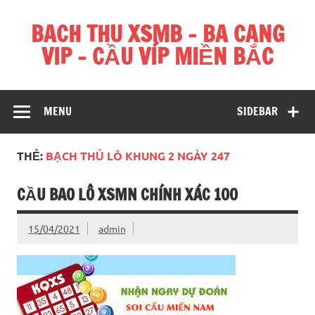
Skip
to
BACH THU XSMB – BA CANG
content
VIP – CẦU VÍP MIỀN BẮC
Hãy để chúng tôi giúp bạn chiến thắng mỗi ngày
MENU
SIDEBAR
THẺ:
BẠCH THỦ LÔ KHUNG 2 NGÀY 247
CẦU BAO LÔ XSMN CHÍNH XÁC 100
15/04/2021
admin