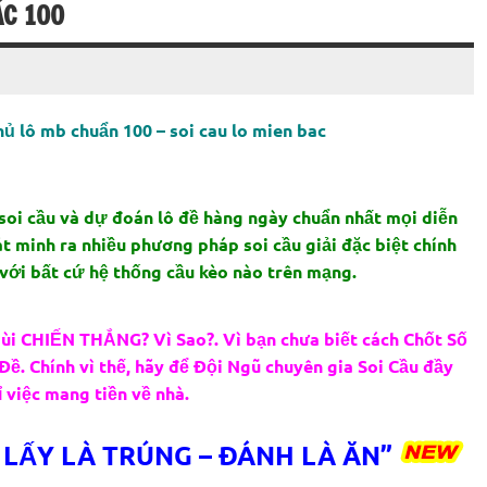
C 100
hủ lô mb chuẩn 100 – soi cau lo mien bac
 soi cầu và dự đoán lô đề hàng ngày chuẩn nhất mọi diễn
t minh ra nhiều phương pháp soi cầu giải đặc biệt chính
 với bất cứ hệ thống cầu kèo nào trên mạng.
ùi CHIẾN THẮNG? Vì Sao?. Vì bạn chưa biết cách Chốt Số
Đề. Chính vì thế, hãy để Đội Ngũ chuyên gia Soi Cầu đầy
 việc mang tiền về nhà.
 LẤY LÀ TRÚNG – ĐÁNH LÀ ĂN”