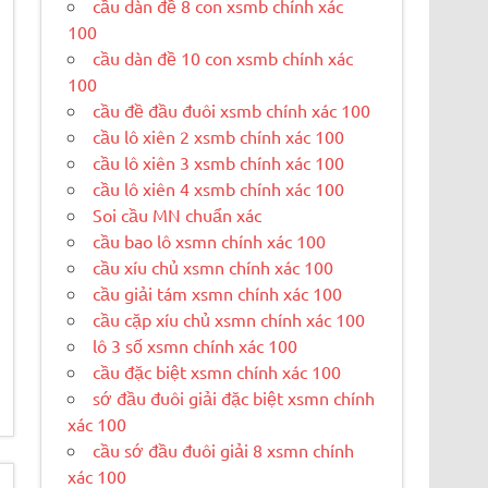
cầu dàn đề 8 con xsmb chính xác
100
cầu dàn đề 10 con xsmb chính xác
100
cầu đề đầu đuôi xsmb chính xác 100
cầu lô xiên 2 xsmb chính xác 100
cầu lô xiên 3 xsmb chính xác 100
cầu lô xiên 4 xsmb chính xác 100
Soi cầu MN chuẩn xác
cầu bao lô xsmn chính xác 100
cầu xíu chủ xsmn chính xác 100
cầu giải tám xsmn chính xác 100
cầu cặp xíu chủ xsmn chính xác 100
lô 3 số xsmn chính xác 100
cầu đặc biệt xsmn chính xác 100
sớ đầu đuôi giải đặc biệt xsmn chính
xác 100
cầu sớ đầu đuôi giải 8 xsmn chính
xác 100