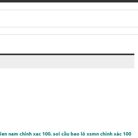
mien nam chinh xac 100. soi cầu bao lô xsmn chính xác 100