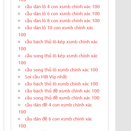
cầu dàn lô 4 con xsmb chính xác 100
cầu dàn lô 6 con xsmb chính xác 100
cầu dàn lô 8 con xsmb chính xác 100
cầu dàn lô 10 con xsmb chính xác
100
cầu bạch thủ lô kép xsmb chính xác
100
cầu song thủ lô kép xsmb chính xác
100
cầu song thủ lô xsmb chính xác 100
Soi cầu MB Víp nhất
cầu bạch thủ lô xsmb chính xác 100
cầu bạch thủ đề xsmb chính xác 100
cầu song thủ đề xsmb chính xác 100
cầu dàn đề 4 con xsmb chính xác
100
cầu dàn đề 6 con xsmb chính xác
100