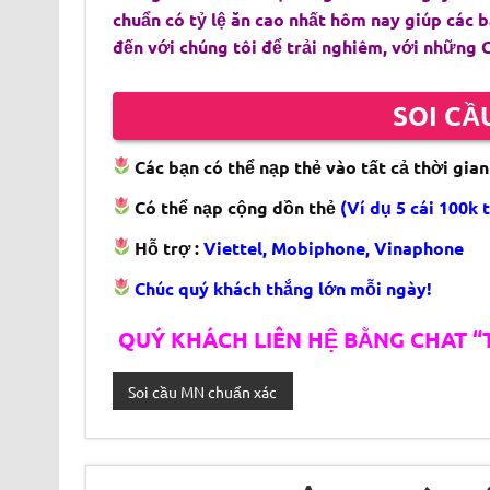
chuẩn có tỷ lệ ăn cao nhất hôm nay giúp các b
đến với chúng tôi để trải nghiêm, với những
SOI CẦ
Các bạn có thể nạp thẻ vào tất cả thời gian
Có thể nạp cộng dồn thẻ
(Ví dụ 5 cái 100k t
Hỗ trợ :
Viettel, Mobiphone, Vinaphone
Chúc quý khách thắng lớn mỗi ngày!
QUÝ KHÁCH LIÊN HỆ BẰNG CHAT “T
Soi cầu MN chuẩn xác