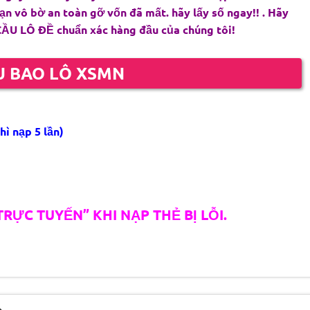
ạn vô bờ an toàn gỡ vốn đã mất. hãy lấy số ngay!! . Hãy
 CẦU LÔ ĐỀ chuẩn xác hàng đầu của chúng tôi!
U BAO LÔ XSMN
hì nạp 5 lần)
RỰC TUYẾN” KHI NẠP THẺ BỊ LỖI.