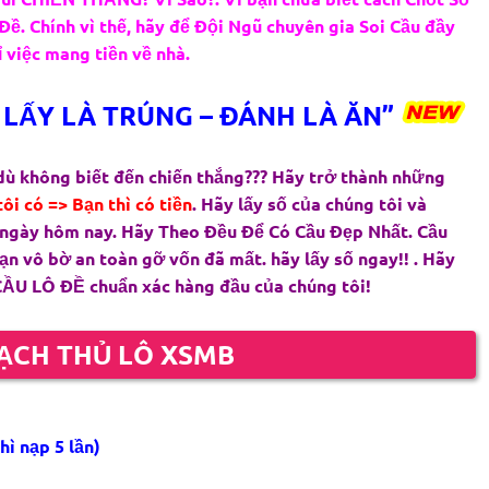
Đề. Chính vì thế, hãy để Đội Ngũ chuyên gia Soi Cầu đầy
 việc mang tiền về nhà.
 LẤY LÀ TRÚNG – ĐÁNH LÀ ĂN”
dù không biết đến chiến thắng??? Hãy trở thành những
ôi có => Bạn thì có tiền
. Hãy lấy số của chúng tôi và
u ngày hôm nay. Hãy Theo Đều Để Có Cầu Đẹp Nhất. Cầu
ạn vô bờ an toàn gỡ vốn đã mất. hãy lấy số ngay!! . Hãy
 CẦU LÔ ĐỀ chuẩn xác hàng đầu của chúng tôi!
BẠCH THỦ LÔ XSMB
hì nạp 5 lần)