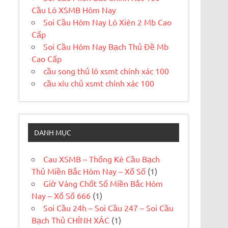
Cầu Lô XSMB Hôm Nay
Soi Cầu Hôm Nay Lô Xiên 2 Mb Cao
Cấp
Soi Cầu Hôm Nay Bạch Thủ Đề Mb
Cao Cấp
cầu song thủ lô xsmt chính xác 100
cầu xíu chủ xsmt chính xác 100
DANH MỤC
Cau XSMB – Thống Kê Cầu Bạch
Thủ Miền Bắc Hôm Nay – Xổ Số
(1)
Giờ Vàng Chốt Số Miền Bắc Hôm
Nay – Xổ Số 666
(1)
Soi Cầu 24h – Soi Cầu 247 – Soi Cầu
Bạch Thủ CHÍNH XÁC
(1)