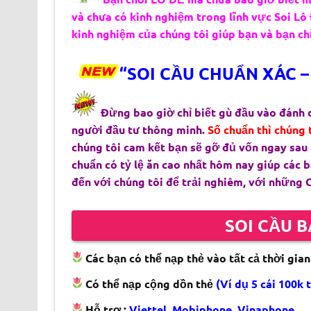
và chưa có kinh nghiệm trong lĩnh vực Soi Lô 
kinh nghiệm của chúng tôi giúp bạn và bạn chỉ
“SOI CẦU CHUẨN XÁC –
Đừng bao giờ chỉ biết gù đầu vào đánh 
người đầu tư thông minh.
Số chuẩn thì chúng t
chúng tôi cam kết bạn sẽ gỡ đủ vốn ngay sa
chuẩn có tỷ lệ ăn cao nhất hôm nay giúp các b
đến với chúng tôi để trải nghiêm, với những
SOI CẦU 
Các bạn có thể nạp thẻ vào tất cả thời gian
Có thể nạp cộng dồn thẻ
(Ví dụ 5 cái 100k t
Hỗ trợ :
Viettel, Mobiphone, Vinaphone