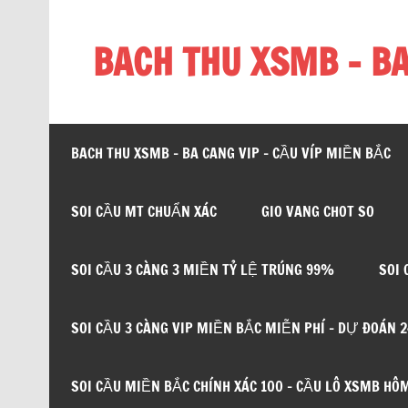
Skip
to
content
BACH THU XSMB – BA
Hãy để chúng tôi giúp bạn chiến thắng mỗi ngày
BACH THU XSMB – BA CANG VIP – CẦU VÍP MIỀN BẮC
SOI CẦU MT CHUẨN XÁC
GIO VANG CHOT SO
SOI CẦU 3 CÀNG 3 MIỀN TỶ LỆ TRÚNG 99%
SOI
SOI CẦU 3 CÀNG VIP MIỀN BẮC MIỄN PHÍ – DỰ ĐOÁN 2
SOI CẦU MIỀN BẮC CHÍNH XÁC 100 – CẦU LÔ XSMB HÔ