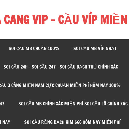
 CANG VIP – CẦU VÍP MIỀN
SOI CẦU MB CHUẨN 100%
SOI CẦU MB VÍP NHẤT
SOI CẦU 24H – SOI CẦU 247 – SOI CẦU BẠCH THỦ CHÍNH XÁC
 CẦU 3 CÀNG MIỀN NAM CỰC CHUẨN MIỄN PHÍ HÔM NAY 100%
47
SOI CẦU MB CHÍNH XÁC MIỄN PHÍ SOI CẦU LÔ CHÍNH XÁC
M NAY
SOI CẦU RỒNG BẠCH KIM 666 HÔM NAY MIỄN PHÍ