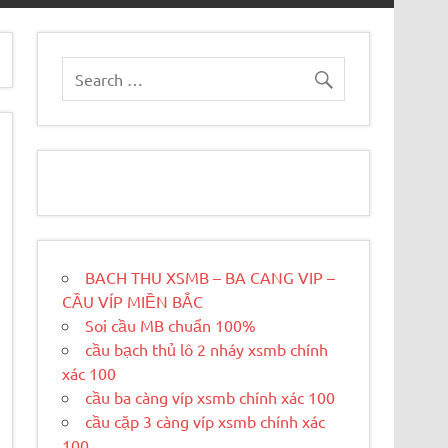
BACH THU XSMB – BA CANG VIP –
CẦU VÍP MIỀN BẮC
Soi cầu MB chuẩn 100%
cầu bạch thủ lô 2 nháy xsmb chính
xác 100
cầu ba càng víp xsmb chính xác 100
cầu cặp 3 càng víp xsmb chính xác
100