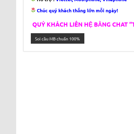
Chúc quý khách thắng lớn mỗi ngày!
QUÝ KHÁCH LIÊN HỆ BẰNG CHAT “T
Soi cầu MB chuẩn 100%