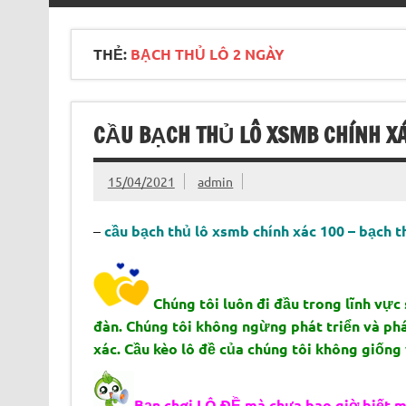
THẺ:
BẠCH THỦ LÔ 2 NGÀY
CẦU BẠCH THỦ LÔ XSMB CHÍNH XÁ
15/04/2021
admin
–
cầu bạch thủ lô xsmb chính xác 100 – bạch t
Chúng tôi luôn đi đầu trong lĩnh vực
đàn. Chúng tôi không ngừng phát triển và phá
xác. Cầu kèo lô đề của chúng tôi không giống
Bạn chơi LÔ ĐỀ mà chưa bao giờ biết m