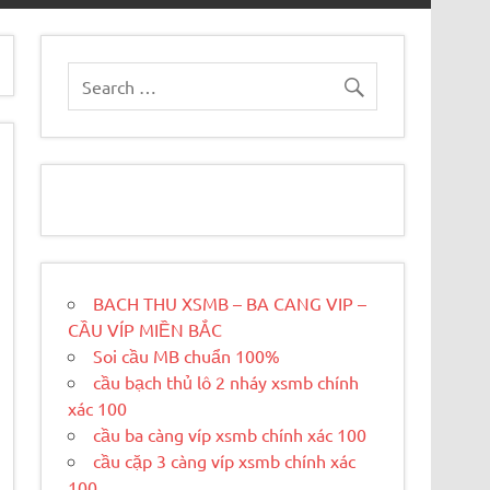
BACH THU XSMB – BA CANG VIP –
CẦU VÍP MIỀN BẮC
Soi cầu MB chuẩn 100%
cầu bạch thủ lô 2 nháy xsmb chính
xác 100
cầu ba càng víp xsmb chính xác 100
cầu cặp 3 càng víp xsmb chính xác
100