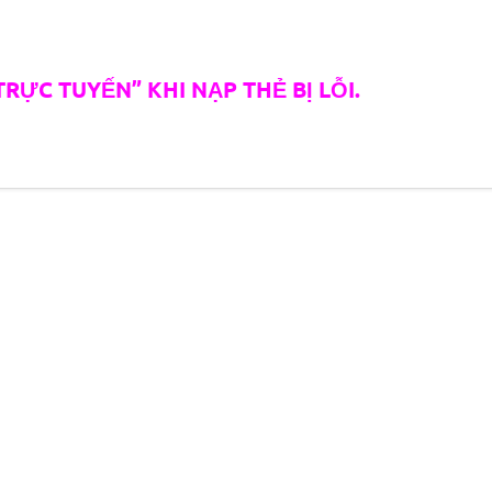
RỰC TUYẾN” KHI NẠP THẺ BỊ LỖI.