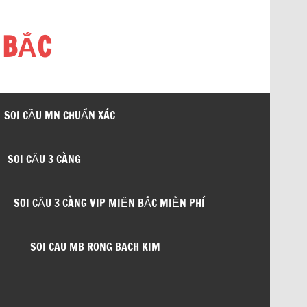
 BẮC
SOI CẦU MN CHUẨN XÁC
SOI CẦU 3 CÀNG
SOI CẦU 3 CÀNG VIP MIỀN BẮC MIỄN PHÍ
SOI CAU MB RONG BACH KIM