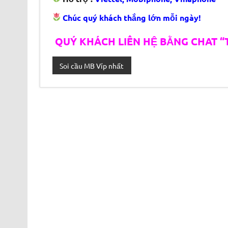
Chúc quý khách thắng lớn mỗi ngày!
QUÝ KHÁCH LIÊN HỆ BẰNG CHAT “T
Soi cầu MB Víp nhất