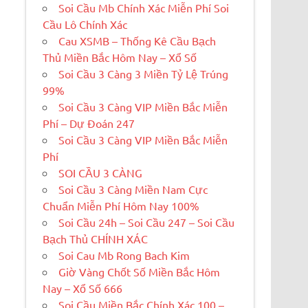
Soi Cầu Mb Chính Xác Miễn Phí Soi
Cầu Lô Chính Xác
Cau XSMB – Thống Kê Cầu Bạch
Thủ Miền Bắc Hôm Nay – Xổ Số
Soi Cầu 3 Càng 3 Miền Tỷ Lệ Trúng
99%
Soi Cầu 3 Càng VIP Miền Bắc Miễn
Phí – Dự Đoán 247
Soi Cầu 3 Càng VIP Miền Bắc Miễn
Phí
SOI CẦU 3 CÀNG
Soi Cầu 3 Càng Miền Nam Cực
Chuẩn Miễn Phí Hôm Nay 100%
Soi Cầu 24h – Soi Cầu 247 – Soi Cầu
Bạch Thủ CHÍNH XÁC
Soi Cau Mb Rong Bach Kim
Giờ Vàng Chốt Số Miền Bắc Hôm
Nay – Xổ Số 666
Soi Cầu Miền Bắc Chính Xác 100 –