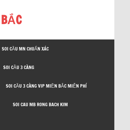
 BẮC
SOI CẦU MN CHUẨN XÁC
SOI CẦU 3 CÀNG
SOI CẦU 3 CÀNG VIP MIỀN BẮC MIỄN PHÍ
SOI CAU MB RONG BACH KIM