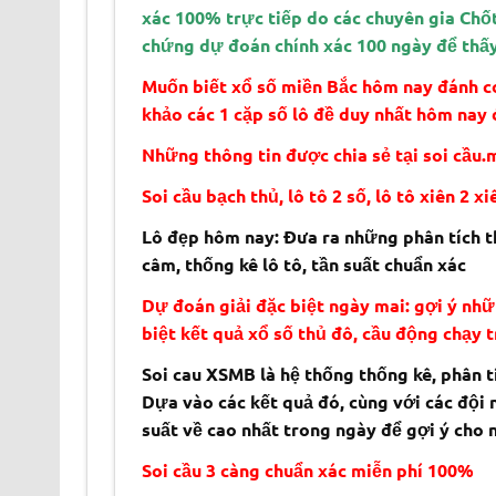
xác 100% trực tiếp do các chuyên gia Chốt
chứng dự đoán chính xác 100 ngày để thấy 
Muốn biết xổ số miền Bắc hôm nay đánh c
khảo các 1 cặp số lô đề duy nhất hôm nay
Những thông tin được chia sẻ tại soi cầu.
Soi cầu bạch thủ, lô tô 2 số, lô tô xiên 2 xi
Lô đẹp hôm nay: Đưa ra những phân tích th
câm, thống kê lô tô, tần suất chuẩn xác
Dự đoán giải đặc biệt ngày mai: gợi ý nhữ
biệt kết quả xổ số thủ đô, cầu động chạy 
Soi cau XSMB là hệ thống thống kê, phân t
Dựa vào các kết quả đó, cùng với các đội 
suất về cao nhất trong ngày để gợi ý cho
Soi cầu 3 càng chuẩn xác miễn phí 100%