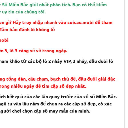
 Số Miền Bắc giỏi nhất phân tích. Bạn có thể kiểm
uy tín của chúng tôi.
on gì? Hãy truy nhập nhanh vào soicau.mobi để tham
 đảm bảo đánh lô không lỗ
mobi
ên 3, lô 3 càng sẽ về trong ngày.
am khảo từ các bộ lô 2 nháy VIP, 3 nháy, đầu đuôi lô
ng tổng dàn, cầu chạm, bạch thủ đề, đầu đuôi giải đặc
trong nhiều ngày để tìm cặp số đẹp nhất.
ích kết quả của các lần quay trước của xổ số Miền Bắc.
ngũ tư vấn lâu năm để chọn ra các cặp số đẹp, có xác
 người chơi chọn cặp số may mắn của mình.