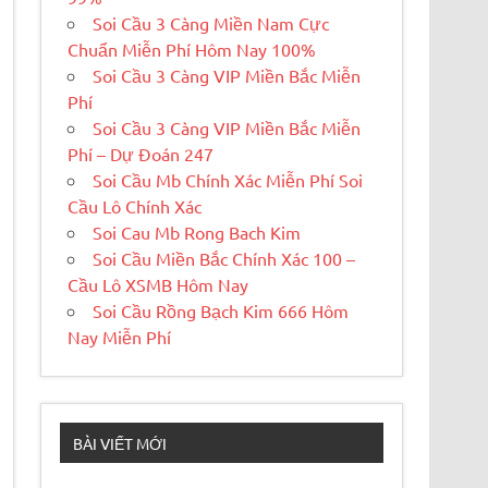
Soi Cầu 3 Càng Miền Nam Cực
Chuẩn Miễn Phí Hôm Nay 100%
Soi Cầu 3 Càng VIP Miền Bắc Miễn
Phí
Soi Cầu 3 Càng VIP Miền Bắc Miễn
Phí – Dự Đoán 247
Soi Cầu Mb Chính Xác Miễn Phí Soi
Cầu Lô Chính Xác
Soi Cau Mb Rong Bach Kim
Soi Cầu Miền Bắc Chính Xác 100 –
Cầu Lô XSMB Hôm Nay
Soi Cầu Rồng Bạch Kim 666 Hôm
Nay Miễn Phí
BÀI VIẾT MỚI