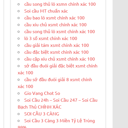
cầu song thủ lô xsmn chính xác 100
Soi cầu MT chuẩn xác
cầu bao lô xsmt chính xác 100
cầu xíu chủ xsmt chính xác 100
cầu song thủ lô xsmt chính xác 100
lô 3 số xsmt chính xác 100
cầu giải tám xsmt chính xác 100
cầu đặc biệt xsmt chính xác 100
cầu cặp xíu chủ xsmt chính xác 100
sớ đầu đuôi giải đặc biệt xsmt chính
xác 100
cầu sớ đầu đuôi giải 8 xsmt chính
xác 100
Gio Vang Chot So
Soi Cầu 24h – Soi Cầu 247 – Soi Cầu
Bạch Thủ CHÍNH XÁC
SOI CẦU 3 CÀNG
Soi Cầu 3 Càng 3 Miền Tỷ Lệ Trúng
99%