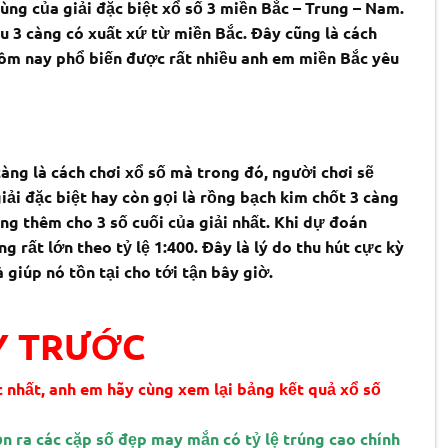
cùng của giải đặc biệt xổ số 3 miền Bắc – Trung – Nam.
u 3 càng có xuất xứ từ miền Bắc. Đây cũng là cách
hôm nay phổ biến được rất nhiều anh em miền Bắc yêu
càng là cách chơi xổ số mà trong đó, người chơi sẽ
iải đặc biệt hay còn gọi là rồng bạch kim chốt 3 càng
g thêm cho 3 số cuối của giải nhất. Khi dự đoán
 rất lớn theo tỷ lệ 1:400. Đây là lý do thu hút cực kỳ
 giúp nó tồn tại cho tới tận bây giờ.
Ỳ TRƯỚC
 nhất, anh em hãy cùng xem lại bảng kết quả xổ số
n ra các cặp số đẹp may mắn có tỷ lệ trúng cao chính