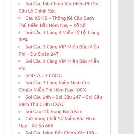
Soi Cầu Mb Chính Xác Miễn Phí Soi
Cầu Lô Chính Xác
Cau XSMB – Thống Kê Cầu Bạch
Thủ Miền Bắc Hôm Nay – Xổ Số
Soi Cầu 3 Càng 3 Miền Tỷ Lệ Trúng
99%
Soi Cầu 3 Càng VIP Miền Bắc Miễn
Phí – Dự Đoán 247
Soi Cầu 3 Càng VIP Miền Bắc Miễn
Phí
SOI CẦU 3 CÀNG
Soi Cầu 3 Càng Miền Nam Cực
Chuẩn Miễn Phí Hôm Nay 100%
Soi Cầu 24h – Soi Cầu 247 – Soi Cầu
Bạch Thủ CHÍNH XÁC
Soi Cau Mb Rong Bach Kim
Giờ Vàng Chốt Số Miền Bắc Hôm
Nay – Xổ Số 666
Soi Cầu Miền Bắc Chính Xác 100 –