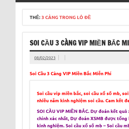
THẺ:
3 CÀNG TRONG LÔ ĐỀ
SOI CẦU 3 CÀNG VIP MIỀN BẮC M
08/02/2023
Soi Cầu 3 Càng VIP Miền Bắc Miễn Phí
Soi cầu vip miền bắc, soi cầu xổ số mb, so
nhiều năm kinh nghiệm soi cầu. Cam kết đe
SOI CẦU VIP MIỀN BẮC. Dự đoán kết quả x
chính xác nhất, Dự đoán XSMB được tổng h
kinh nghiệm. Soi cầu xổ số mb – Soi cầu m