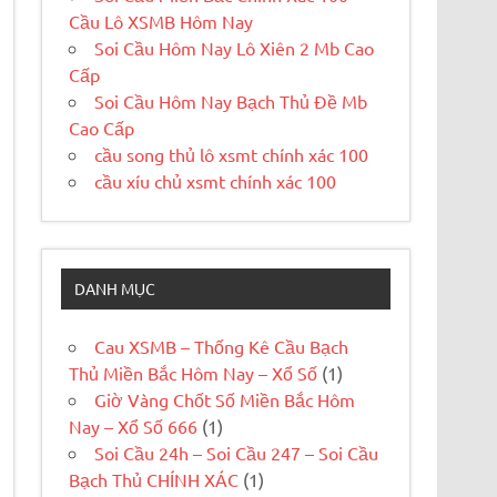
Cầu Lô XSMB Hôm Nay
Soi Cầu Hôm Nay Lô Xiên 2 Mb Cao
Cấp
Soi Cầu Hôm Nay Bạch Thủ Đề Mb
Cao Cấp
cầu song thủ lô xsmt chính xác 100
cầu xíu chủ xsmt chính xác 100
DANH MỤC
Cau XSMB – Thống Kê Cầu Bạch
Thủ Miền Bắc Hôm Nay – Xổ Số
(1)
Giờ Vàng Chốt Số Miền Bắc Hôm
Nay – Xổ Số 666
(1)
Soi Cầu 24h – Soi Cầu 247 – Soi Cầu
Bạch Thủ CHÍNH XÁC
(1)